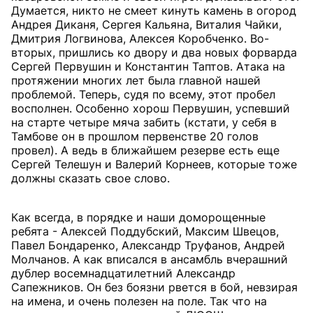
Думается, никто не смеет кинуть камень в огород
Андрея Диканя, Сергея Кальяна, Виталия Чайки,
Дмитрия Логвинова, Алексея Коробченко. Во-
вторых, пришлись ко двору и два новых форварда
Сергей Первушин и Константин Таптов. Атака на
протяжении многих лет была главной нашей
проблемой. Теперь, судя по всему, этот пробел
восполнен. Особенно хорош Первушин, успевший
на старте четыре мяча забить (кстати, у себя в
Тамбове он в прошлом первенстве 20 голов
провел). А ведь в ближайшем резерве есть еще
Сергей Телешун и Валерий Корнеев, которые тоже
должны сказать свое слово.
Как всегда, в порядке и наши доморощенные
ребята - Алексей Поддубский, Максим Швецов,
Павел Бондаренко, Александр Труфанов, Андрей
Молчанов. А как вписался в ансамбль вчерашний
дублер восемнадцатилетний Александр
Сапежников. Он без боязни рвется в бой, невзирая
на имена, и очень полезен на поле. Так что на