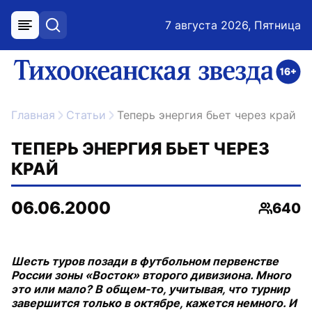
7 августа 2026, Пятница
меню
поиск
возрастное ограничение 16+
ссылка на главную
Главная
Статьи
Теперь энергия бьет через край
ТЕПЕРЬ ЭНЕРГИЯ БЬЕТ ЧЕРЕЗ
КРАЙ
06.06.2000
640
Просмо
Шесть туров позади в футбольном первенстве
России зоны «Восток» второго дивизиона. Много
это или мало? В общем-то, учитывая, что турнир
завершится только в октябре, кажется немного. И