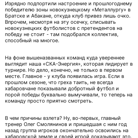
Изрядно подпортили настроение и прошлогоднему
победителю зоны новокузнецкому «Металлургу» в
Братске и Абакане, откуда клуб привез лишь очко.
Впрочем, несмотря на эту осечку, списывать
новокузнецких футболистов с претендентов на
победу не стоит - там подобрался коллектив,
способный на многое.
На фоне вышеназванных команд куда увереннее
выглядит наша «СКА-Энергия», которая лидирует в
турнире. Но дело, конечно, не только в первом
месте. Главное - у клуба появилась игра. Если в
прошлом сезоне, что греха таить, не всегда
хабаровчане показывали добротный футбол и
порой победы буквально вымучивали, то теперь на
команду просто приятно смотреть.
В чем причины взлета? Ну, во-первых, главный
тренер Олег Смолянинов и пришедшая с ним год
назад группа игроков окончательно освоились на
хабаровской земле и своей игрой доказывают это.