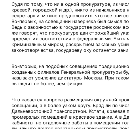
Судя по тому, что ни в одной прокуратуре, из ч
краевой, городской и др.), никто из начальников 
секретарши, можно предположить, что все они соб
Во-первых, на совещании наверняка был смысл пог
Ведь с законностью в государстве российском все
же говорят, что прокуратуре дан строжайший ука
предмет их соответствия с федеральными. Быть м
криминальным миром, раскрытием заказных убийс
законотворчества, государеву оку останется зан
Во-вторых, на подобных совещаниях традиционно
созданных филиалов Генеральной прокуратуры буд
называют усиление диктатуры Москвы. При таком
выглядит не более, чем фикция.
Что касается вопроса размещения окружной проку
совещании, а в более узком кругу. Вряд ли по чи
Дальневосточной транспортной. Кстати, краевая 
промерзлых помещений в красивое здание. А в Да
кабинеты, но отделочные работы в помещении тол
ли или что другое квартирьеры присмотрели, пока