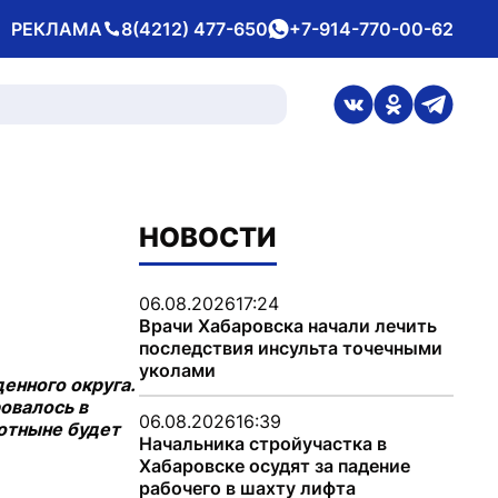
РЕКЛАМА
8(4212) 477-650
+7-914-770-00-62
Телефон
whatsApp
ссылка на стран
ссылка на 
ссылка
НОВОСТИ
06.08.2026
17:24
Врачи Хабаровска начали лечить
последствия инсульта точечными
уколами
енного округа.
ровалось в
06.08.2026
16:39
 отныне будет
Начальника стройучастка в
Хабаровске осудят за падение
рабочего в шахту лифта