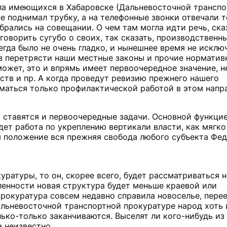
исла имеющихся в Хабаровске (Дальневосточной транспо
не поднимал трубку, а на телефонные звонки отвечали 
рались на совещании. О чем там могла идти речь, ска
оворить сугубо о своих, так сказать, производственн
гда было не очень гладко, и нынешнее время не исключ
з перетрясти наши местные законы и прочие норматив
ожет, это и впрямь имеет первоочередное значение, н
тв и пр. А когда проведут ревизию прежнего нашего
иматься только профилактической работой в этом напр
 ставятся и первоочередные задачи. Основной функци
ет работа по укреплению вертикали власти, как мягко
 положение вся прежняя свобода любого субъекта Фе
ратуры, то он, скорее всего, будет рассматриваться н
сленности новая структура будет меньше краевой или
прокуратура совсем недавно справила новоселье, пере
льневосточной транспортной прокуратуре народ хоть 
ько-только заканчиваются. Выселят ли кого-нибудь из 
 неизвестно.