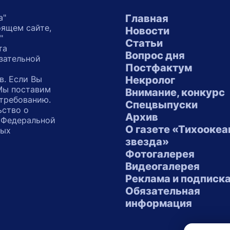
а"
Главная
оящем сайте,
Новости
"
Статьи
та
Вопрос дня
зательной
Постфактум
в. Если Вы
Некролог
 Мы поставим
Внимание, конкурс
 требованию.
Спецвыпуски
ьство о
Архив
 Федеральной
О газете «Тихоокеа
ных
звезда»
"
Фотогалерея
Видеогалерея
Реклама и подписк
Обязательная
информация