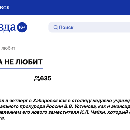
ОВСК
ю
е любит
А НЕ ЛЮБИТ
635
Просмотры
 в четверг в Хабаровск как в столицу недавно учрежд
ального прокурора России В.В. Устинова, как и анонси
тавлением его нового заместителя К.Л. Чайки, который
а.