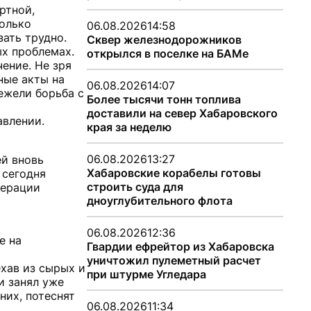
ртной,
только
06.08.2026
14:58
зать трудно.
Сквер железнодорожников
ых проблемах.
открылся в поселке на БАМе
ение. Не зря
ные акты на
06.08.2026
14:07
ежели борьба с
Более тысячи тонн топлива
доставили на север Хабаровского
авлении.
края за неделю
06.08.2026
13:27
ей вновь
Хабаровские корабелы готовы
 сегодня
строить суда для
дерации
дноуглубительного флота
06.08.2026
12:36
е на
Гвардии ефрейтор из Хабаровска
уничтожил пулеметный расчет
ехав из сырых и
при штурме Угледара
и занял уже
них, потеснят
06.08.2026
11:34