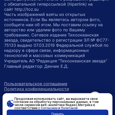
с обязательной гиперссылкой (hiperlink) на
сайт http://toz.su
Часть изображений взяты из открытых
источников. Если Вы являетесь автором фото,
сообщите нам об этом. Мы поставим ссылку на
авторство или удалим фото по Вашему
требованию. Сетевое издание Тихоокеанская
звезда, свидетельство о регистрации ЭЛ № ФС77-
75133 выдано 07.03.2019 Федеральной службой по
надзору в сфере связи, информационных
технологий и массовых коммуникаций
Учредитель АО "Редакция "Тихоокеанская звезда"
Главный редактор: Денчик Е.Д.
Пользовательское соглашение
Политика конфиденциальности
Продолжая использовать сайт, вы выражаете свое
возрастное ограничение 16+
ссылка на главную
согласие на обработку персональных данных, в том
числе сервисом веб-аналитики Яндекс.Метрика в
соответствии с
Согласием
и
Политикой
ссылка на страницу в Вконтакте
ссылка на страницу в Одно
ссылка на канал в Тел
Принять