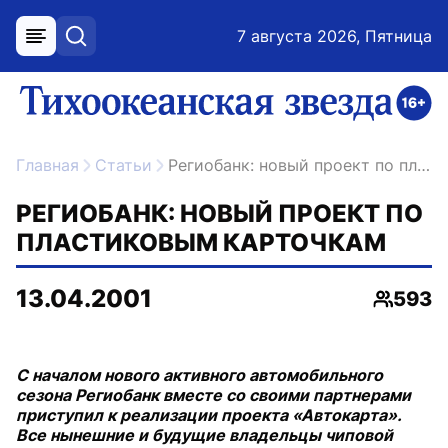
7 августа 2026, Пятница
меню
поиск
возрастное ограничение 16+
ссылка на главную
Главная
Статьи
Региобанк: новый проект по пластиковым карточкам
РЕГИОБАНК: НОВЫЙ ПРОЕКТ ПО
ПЛАСТИКОВЫМ КАРТОЧКАМ
13.04.2001
593
Просмо
С началом нового активного автомобильного
сезона Региобанк вместе со своими партнерами
приступил к реализации проекта «Автокарта».
Все нынешние и будущие владельцы чиповой