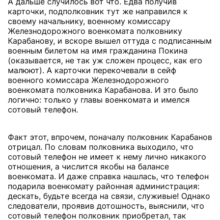
А дальше случилось вот что. Едва получив
карточки, подполковник тут же направился к
своему начальнику, военному комиссару
Железнодорожного военкомата полковнику
Карабанову, и вскоре вышел оттуда с подписанным
военным билетом на имя гражданина Покина
(оказывается, не так уж сложен процесс, как его
малюют). А карточки перекочевали в сейф
военного комиссара Железнодорожного
военкомата полковника Карабанова. И это было
логично: только у главы военкомата и имелся
сотовый телефон.
Факт этот, впрочем, поначалу полковник Карабанов
отрицал. По словам полковника выходило, что
сотовый телефон не имеет к нему лично никакого
отношения, а числится якобы на балансе
военкомата. И даже справка нашлась, что телефон
подарила военкомату районная администрация:
дескать, будьте всегда на связи, служивые! Однако
следователи, проявив дотошность, выяснили, что
сотовый телефон полковник приобретал, так