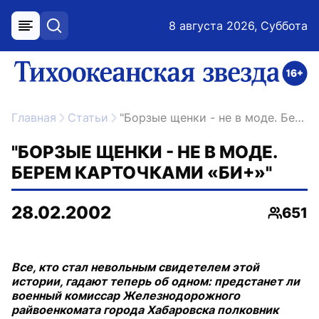
8 августа 2026, Суббота
меню
поиск
возрастное ограничение 16+
ссылка на главную
Главная
Статьи
"Борзые щенки - не в моде. Берем карточками «Би+»"
"БОРЗЫЕ ЩЕНКИ - НЕ В МОДЕ.
БЕРЕМ КАРТОЧКАМИ «БИ+»"
28.02.2002
651
Просмо
Все, кто стал невольным свидетелем этой
истории, гадают теперь об одном: предстанет ли
военный комиссар Железнодорожного
райвоенкомата города Хабаровска полковник