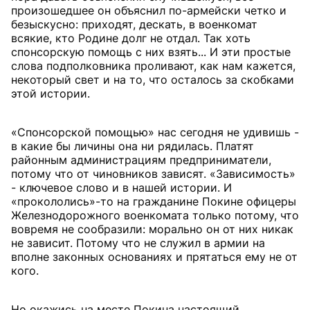
произошедшее он объяснил по-армейски четко и
безыскусно: приходят, дескать, в военкомат
всякие, кто Родине долг не отдал. Так хоть
спонсорскую помощь с них взять... И эти простые
слова подполковника проливают, как нам кажется,
некоторый свет и на то, что осталось за скобками
этой истории.
«Спонсорской помощью» нас сегодня не удивишь -
в какие бы личины она ни рядилась. Платят
районным администрациям предприниматели,
потому что от чиновников зависят. «Зависимость»
- ключевое слово и в нашей истории. И
«прокололись»-то на гражданине Покине офицеры
Железнодорожного военкомата только потому, что
вовремя не сообразили: морально он от них никак
не зависит. Потому что не служил в армии на
вполне законных основаниях и прятаться ему не от
кого.
Но окажись на месте Покина настоящий