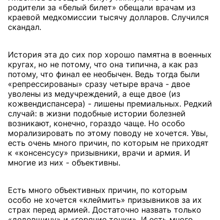
родители за «белый билет» обещали врачам из
краевой медкомиссии тысячу долларов. Случился
скандал.
История эта до сих пор хорошо памятна в военных
кругах, но не потому, что она типична, а как раз
потому, что финал ее необычен. Ведь тогда были
«репрессированы» сразу четыре врача - двое
уволены из медучреждений, а еще двое (из
кожвендиспансера) - лишены премиальных. Редкий
случай: в жизни подобные истории болезней
возникают, конечно, гораздо чаще. Но особо
морализировать по этому поводу не хочется. Увы,
есть очень много причин, по которым не приходят
к «консенсусу» призывники, врачи и армия. И
многие из них - объективны.
Есть много объективных причин, по которым
особо не хочется «клеймить» призывников за их
страх перед армией. Достаточно назвать только
«дедовщину» и «горячие точки». И есть много