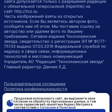
сайта допускается только с разрешения редакции
с обязательной гиперссылкой (hiperlink) на
сайт http://toz.su
Часть изображений взяты из открытых
источников. Если Вы являетесь автором фото,
сообщите нам об этом. Мы поставим ссылку на
авторство или удалим фото по Вашему
требованию. Сетевое издание Тихоокеанская
звезда, свидетельство о регистрации ЭЛ № ФС77-
75133 выдано 07.03.2019 Федеральной службой по
надзору в сфере связи, информационных
технологий и массовых коммуникаций
Учредитель АО "Редакция "Тихоокеанская звезда"
Главный редактор: Денчик Е.Д.
Пользовательское соглашение
Политика конфиденциальности
Продолжая использовать сайт, вы выражаете свое
возрастное ограничение 16+
ссылка на главную
согласие на обработку персональных данных, в том
числе сервисом веб-аналитики Яндекс.Метрика в
соответствии с
Согласием
и
Политикой
ссылка на страницу в Вконтакте
ссылка на страницу в Одно
ссылка на канал в Тел