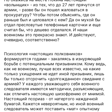
«волынщик» - из тех, что до 27 лет прячутся от
армии, - разве бы он пошел жаловаться в
прокуратуру? Чтобы потом объяснять, где он
раньше был и целовался с кем? Да он мухой бы
отдал пресловутые телефонные карточки и еще
считал бы, что дешево отделался. И наши
военкомы это прекрасно знают. И действуют,
очевидно, соответственно?
Психология «настоящих полковников»
формируется годами - закаляясь в изнуряющей
борьбе с потенциальным призывником. Кому ведь,
как не военкому, лучше всех известно, на какие
только ухищрения не идет иной призывник, лишь
бы только отсрочить «долгожданное» свидание с
армией? У каждого уважающего себя военного
следователя имеются методички, разъясняющие,
как отличить настоящую шизофрению от мнимой.
Настоящий псориаз - от натертого наждачной
бумагой. Кажется невероятным, но иной военный
следователь может поставить «мат» опытному