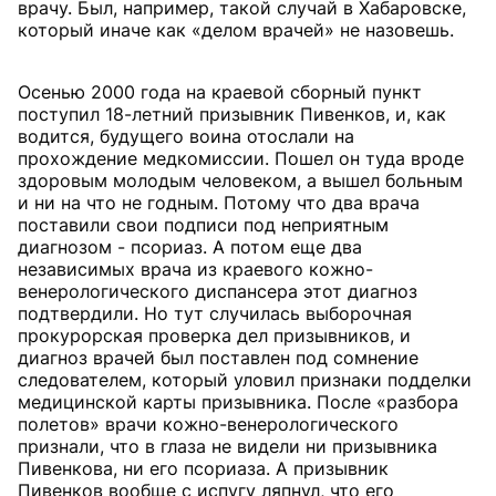
врачу. Был, например, такой случай в Хабаровске,
который иначе как «делом врачей» не назовешь.
Осенью 2000 года на краевой сборный пункт
поступил 18-летний призывник Пивенков, и, как
водится, будущего воина отослали на
прохождение медкомиссии. Пошел он туда вроде
здоровым молодым человеком, а вышел больным
и ни на что не годным. Потому что два врача
поставили свои подписи под неприятным
диагнозом - псориаз. А потом еще два
независимых врача из краевого кожно-
венерологического диспансера этот диагноз
подтвердили. Но тут случилась выборочная
прокурорская проверка дел призывников, и
диагноз врачей был поставлен под сомнение
следователем, который уловил признаки подделки
медицинской карты призывника. После «разбора
полетов» врачи кожно-венерологического
признали, что в глаза не видели ни призывника
Пивенкова, ни его псориаза. А призывник
Пивенков вообще с испугу ляпнул, что его