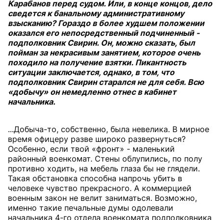
Карабанов перед судом. Или, в конце концов, дело
сведется к банальному административному
взысканию? Гораздо в более худшем положении
оказался его непосредственный подчиненный -
подполковник Свирин. Он, можно сказать, был
пойман за некрасивым занятием, которое очень
походило на получение взятки. Пикантность
ситуации заключается, однако, в том, что
подполковник Свирин старался не для себя. Всю
«добычу» он немедленно отнес в кабинет
начальника.
...Добыча-то, собственно, была невелика. В мирное
время офицеру разве широко развернуться?
Особенно, если твой «фронт» - маленький
районный военкомат. Стены облупились, по полу
противно ходить, на мебель глаза бы не глядели.
Такая обстановка способна напрочь убить в
человеке чувство прекрасного. А коммерцией
военным закон не велит заниматься. Возможно,
именно такие печальные думы одолевали
начальника 4-го отдела военкомата подполковника