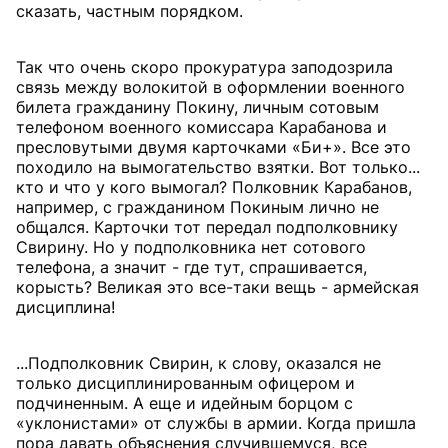
сказать, частным порядком.
Так что очень скоро прокуратура заподозрила
связь между волокитой в оформлении военного
билета гражданину Покину, личным сотовым
телефоном военного комиссара Карабанова и
пресловутыми двумя карточками «Би+». Все это
походило на вымогательство взятки. Вот только...
кто и что у кого вымогал? Полковник Карабанов,
например, с гражданином Покиным лично не
общался. Карточки тот передал подполковнику
Свирину. Но у подполковника нет сотового
телефона, а значит - где тут, спрашивается,
корысть? Великая это все-таки вещь - армейская
дисциплина!
...Подполковник Свирин, к слову, оказался не
только дисциплинированным офицером и
подчиненным. А еще и идейным борцом с
«уклонистами» от службы в армии. Когда пришла
пора давать объяснения случившемуся, все