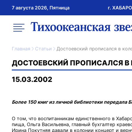
7 августа 2026, Пятница
г. ХАБАР
возрастное ограничение 16+
меню
ссылка на главну
Главная
Статьи
Достоевский прописался в кол
ДОСТОЕВСКИЙ ПРОПИСАЛСЯ В
15.03.2002
Более 150 книг из личной библиотеки передала 
О том, что воспитанникам единственного в Хабар
пища, Ольга Васильевна, главный бухгалтер краев
Ирина Покутняя давали в колонии концерт и верн