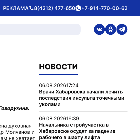
РЕКЛАМА
8(4212) 477-650
+7-914-770-00-62
Телефон
whatsApp
ссылка на стран
ссылка на 
ссылка
НОВОСТИ
06.08.2026
17:24
Врачи Хабаровска начали лечить
последствия инсульта точечными
уколами
Говорухина.
06.08.2026
16:39
Начальника стройучастка в
жна духовная
Хабаровске осудят за падение
др Молчанов и
рабочего в шахту лифта
ам не хватает