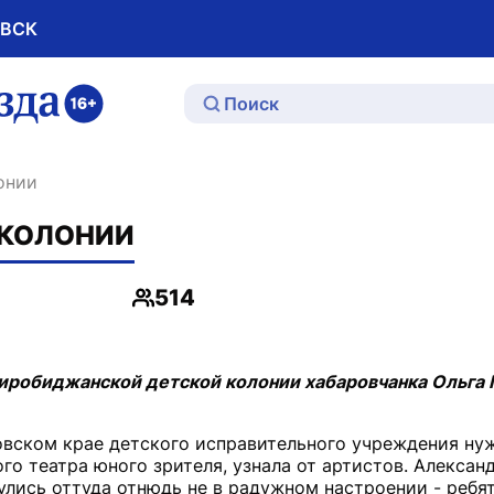
ОВСК
ю
онии
 КОЛОНИИ
514
Просмотры
Биробиджанской детской колонии хабаровчанка Ольга 
овском крае детского исправительного учреждения ну
ого театра юного зрителя, узнала от артистов. Алексан
улись оттуда отнюдь не в радужном настроении - ребят