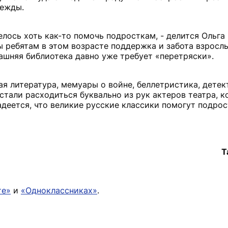
дежды.
лось хоть как-то помочь подросткам, - делится Ольга 
ы ребятам в этом возрасте поддержка и забота взросл
машняя библиотека давно уже требует «перетряски».
я литература, мемуары о войне, беллетристика, детект
стали расходиться буквально из рук актеров театра, 
адеется, что великие русские классики помогут подрос
Т
те»
и
«Одноклассниках»
.