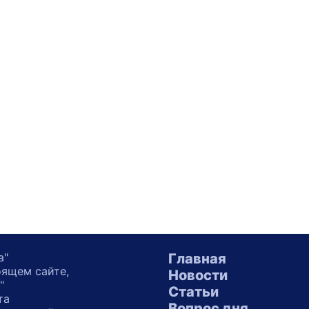
а"
Главная
оящем сайте,
Новости
"
Статьи
та
Вопрос дня