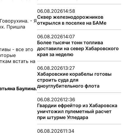
06.08.2026
14:58
Сквер железнодорожников
Говорухина. - Я
открылся в поселке на БАМе
ых. Пришла
06.08.2026
14:07
Более тысячи тонн топлива
доставили на север Хабаровского
ивы - все это
края за неделю
которые
ткам встать на
06.08.2026
13:27
Хабаровские корабелы готовы
строить суда для
дноуглубительного флота
атьяна Баулина.
06.08.2026
12:36
Гвардии ефрейтор из Хабаровска
уничтожил пулеметный расчет
при штурме Угледара
06.08.2026
11:34