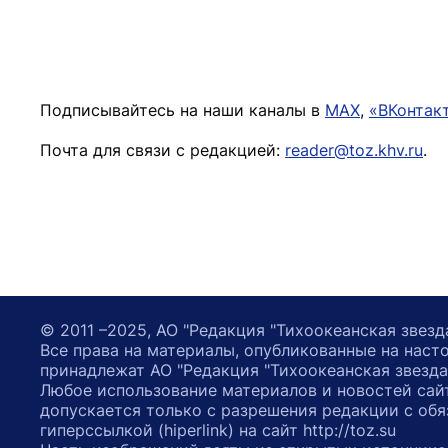
Подписывайтесь на наши каналы в
MAX
,
«ВКонтак
Почта для связи с редакцией:
reader@toz.khv.ru
.
© 2011 –2025, АО "Редакция "Тихоокеанская звезд
Все права на материалы, опубликованные на наст
принадлежат АО "Редакция "Тихоокеанская звезда
Любое использование материалов и новостей сай
допускается только с разрешения редакции с обя
гиперссылкой (hiperlink) на сайт http://toz.su