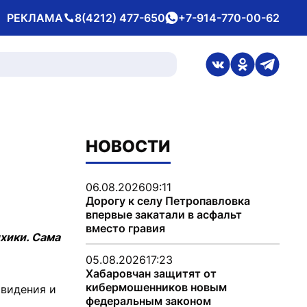
РЕКЛАМА
8(4212) 477-650
+7-914-770-00-62
Телефон
whatsApp
ссылка на стран
ссылка на 
ссылка
НОВОСТИ
06.08.2026
09:11
Дорогу к селу Петропавловка
впервые закатали в асфальт
вместо гравия
хики. Сама
05.08.2026
17:23
Хабаровчан защитят от
кибермошенников новым
ивидения и
федеральным законом