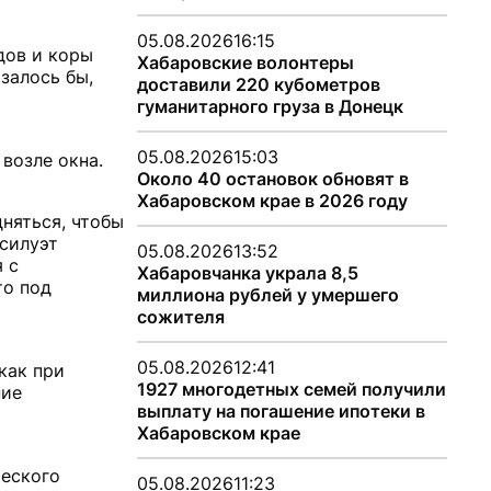
05.08.2026
16:15
дов и коры
Хабаровские волонтеры
залось бы,
доставили 220 кубометров
гуманитарного груза в Донецк
05.08.2026
15:03
возле окна.
Около 40 остановок обновят в
Хабаровском крае в 2026 году
няться, чтобы
 силуэт
05.08.2026
13:52
 с
Хабаровчанка украла 8,5
то под
миллиона рублей у умершего
сожителя
05.08.2026
12:41
как при
1927 многодетных семей получили
ние
выплату на погашение ипотеки в
Хабаровском крае
ческого
05.08.2026
11:23