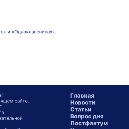
те»
и
«Одноклассниках»
.
а"
Главная
оящем сайте,
Новости
"
Статьи
та
Вопрос дня
зательной
Постфактум