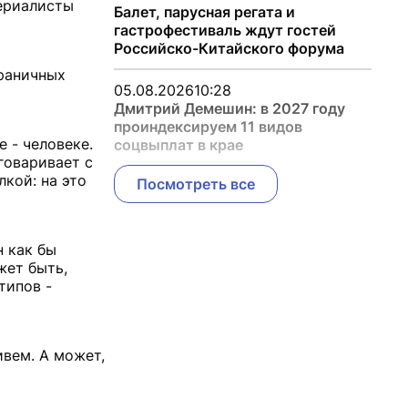
териалисты
Балет, парусная регата и
гастрофестиваль ждут гостей
Российско-Китайского форума
раничных
05.08.2026
10:28
Дмитрий Демешин: в 2027 году
проиндексируем 11 видов
 - человеке.
соцвыплат в крае
говаривает с
кой: на это
Посмотреть все
н как бы
жет быть,
типов -
ивем. А может,