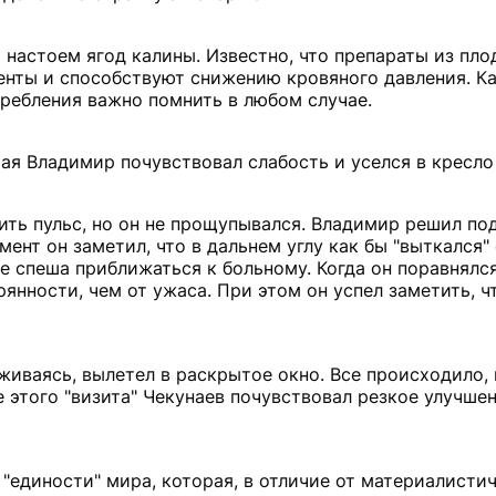
 настоем ягод калины. Известно, что препараты из пло
нты и способствуют снижению кровяного давления. Ка
требления важно помнить в любом случае.
ая Владимир почувствовал слабость и уселся в кресло 
ить пульс, но он не прощупывался. Владимир решил под
мент он заметил, что в дальнем углу как бы "выткался"
е спеша приближаться к больному. Когда он поравнялся
рянности, чем от ужаса. При этом он успел заметить, ч
живаясь, вылетел в раскрытое окно. Все происходило, 
 этого "визита" Чекунаев почувствовал резкое улучше
"единости" мира, которая, в отличие от материалисти