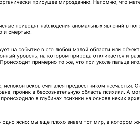
, органически присущее мирозданию. Напомню, что ма
ченые приводят наблюдения аномальных явлений в пог
ю и смертью.
ует на событие в его любой малой области или объекте
ионный уровень, на котором природа откликается и раз
Происходит примерно то же, что при уколе пальца игол
, испокон веков считался предвестником несчастья. О
овне, проник в бессознательную область психики. А мо
 происходило в глубинах психики на основе неких архе
о одно ясно: мы еще плохо знаем тот мир, в котором ж