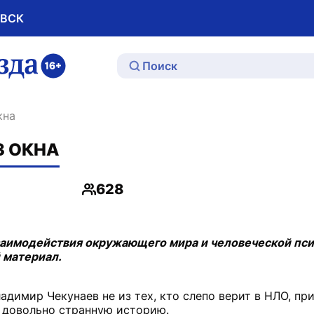
ОВСК
ю
кна
З ОКНА
628
Просмотры
аимодействия окружающего мира и человеческой пси
 материал.
димир Чекунаев не из тех, кто слепо верит в НЛО, пр
в довольно странную историю.