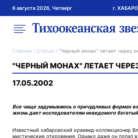
6 августа 2026, Четверг
г. ХАБАР
возрастное ограничение 16+
меню
ссылка на главну
Главная
Статьи
"Черный монах" летает через о
"ЧЕРНЫЙ МОНАХ" ЛЕТАЕТ ЧЕРЕ
17.05.2002
Все чаще задумываюсь о причудливых формах вз
жизнь дает исследователям неведомого богатый
Известный хабаровский краевед-коллекционер Вла
мистические откровения. Однако даже он попал 