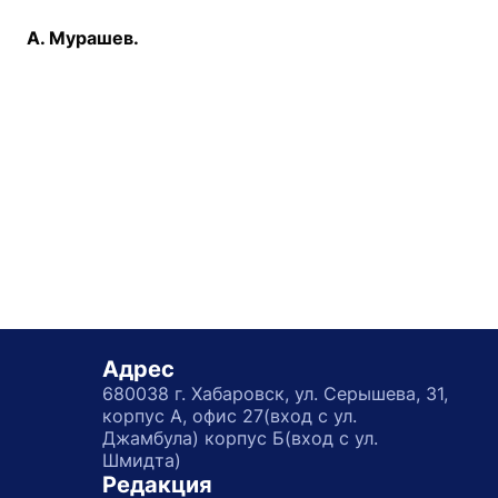
А. Мурашев.
Адрес
680038 г. Хабаровск, ул. Серышева, 31,
корпус А, офис 27(вход с ул.
Джамбула) корпус Б(вход с ул.
Шмидта)
Редакция