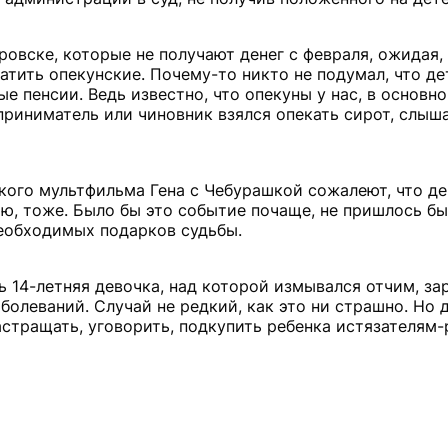
ровске, которые не получают денег с февраля, ожидая,
тить опекунские. Почему-то никто не подумал, что де
 пенсии. Ведь известно, что опекуны у нас, в основн
иниматель или чиновник взялся опекать сирот, слыша
кого мультфильма Гена с Чебурашкой сожалеют, что д
ию, тоже. Было бы это событие почаще, не пришлось бы
необходимых подарков судьбы.
 14-летняя девочка, над которой измывался отчим, за
олеваний. Случай не редкий, как это ни страшно. Но 
Застращать, уговорить, подкупить ребенка истязателям