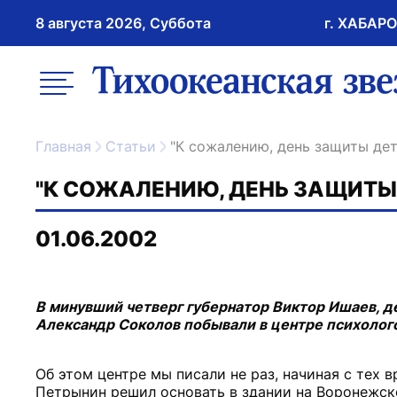
8 августа 2026, Суббота
г. ХАБАР
возрастное ограничение 16+
меню
ссылка на главну
Главная
Статьи
"К сожалению, день защиты де
"К СОЖАЛЕНИЮ, ДЕНЬ ЗАЩИТЫ 
01.06.2002
В минувший четверг губернатор Виктор Ишаев, д
Александр Соколов побывали в центре психолог
Об этом центре мы писали не раз, начиная с тех 
Петрынин решил основать в здании на Воронежско