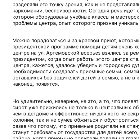
разделяли его точку зрения, как и не представля
наркомании, беспризорности. Сегодня речь идет 
котором оборудованы учебные классы и мастерски
проблемы центра, опыт которого признан уникаль
Можно порадоваться и за краевой приют, который,
президентской программе помощи детям очень хо
центре на ул. Артемовской всерьез взялись за ре
президентом, когда опыт работы этого центра ст
центра, кажется, удалось убедить и городскую д
необходимости создавать приемные семьи, семей
оставшихся без родителей детей в семью, а не в 
наконец, появятся.
Но удивительно, наверное, не это, а то, что появ
сирот уже прижились не только в центральных обл
чем в детдоме и эффективнее: ни для кого не сек
колонии, так и не сумев обжиться и обустроитьс
разве что потому, что приемные родители не ста
станут требовать от государства для детей всего,
районе, когда приемные родители подали на главу