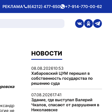
РЕКЛАМА
8(4212) 477-650
+7-914-770-00-62
Телефон
whatsApp
ссылка на стран
ссылка на 
ссылка
НОВОСТИ
08.08.2026
10:53
Хабаровский ЦУМ перешел в
собственность государства по
решению суда
аровска
07.08.2026
17:41
Здание, где выступал Валерий
Чкалов, спасают от разрушения в
ександр
Николаевске
огие не