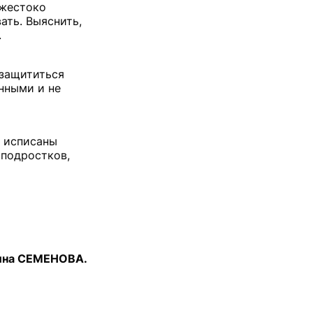
 жестоко
ать. Выяснить,
.
 защититься
нными и не
, исписаны
 подростков,
ина СЕМЕНОВА.