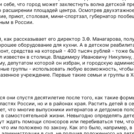
ли себе, что город может захлестнуть волна детской пр
о расширении площадей центра. Осмотрев двухэтажное
е, приют, столовая, мини-спортзал, губернатор пооб
ным в России.
 как рассказывает его директор З.Ф. Манагарова, пол
рошее оборудование для кухни. А в детском реабили
монт, средства на который - 400 тысяч рублей - тоже 
ал известен в столице. Владимиру Ивановичу Никулину,
уму, депутатом которой он избран, и городскую админи
ные группы - использовать любую возможность, чтобы
казенное учреждение. Первые такие семьи и группы в Х
ятся они спустя десятилетие после того, как такие фор
астях России, но и в районах края. Растить детей в с
рет, что многие выпускники интернатов и детдомов по
я в самостоятельной жизни. Невыгодно определять дет
нут ждать помощи спонсоров или перебиваться тем, что
 что им положено по закону. Как это было, например, 
 администрации в суд, не получив положенного на дете