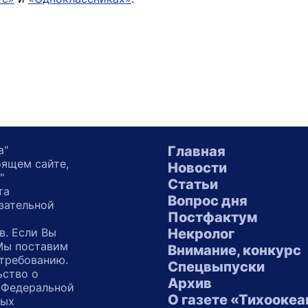
а"
Главная
оящем сайте,
Новости
"
Статьи
та
Вопрос дня
зательной
Постфактум
в. Если Вы
Некролог
 Мы поставим
Внимание, конкурс
 требованию.
Спецвыпуски
ьство о
Архив
 Федеральной
О газете «Тихоокеа
ных