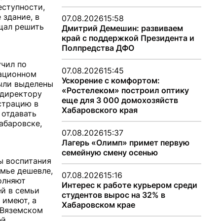
еступности,
 здание, в
07.08.2026
15:58
ещал решить
Дмитрий Демешин: развиваем
край с поддержкой Президента и
Полпредства ДФО
учил по
07.08.2026
15:45
тационном
Ускорение с комфортом:
были выделены
«Ростелеком» построил оптику
 директору
еще для 3 000 домохозяйств
страцию в
Хабаровского края
 отдавать
абаровске,
07.08.2026
15:37
Лагерь «Олимп» примет первую
семейную смену осенью
мы воспитания
емье дешевле,
07.08.2026
15:16
полняют
Интерес к работе курьером среди
ей в семьи
студентов вырос на 32% в
 имеют, а
Хабаровском крае
в Вяземском
й.