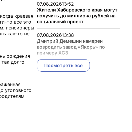
07.08.2026
13:52
Жители Хабаровского края могут
получить до миллиона рублей на
 когда краевая
социальный проект
ти-то все это
ом, пенсионеры
ть как-то не
07.08.2026
13:38
Дмитрий Демешин намерен
возродить завод «Якорь» по
примеру ХСЗ
ень рождения
 так долго
Посмотреть все
раженная
до уголовного
-родителям