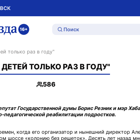
ОВСК
ю
тей только раз в году"
ДЕТЕЙ ТОЛЬКО РАЗ В ГОДУ"
586
Просмотры
епутат Государственной думы Борис Резник и мэр Хаб
о-педагогической реабилитации подростков.
времен, когда его организатор и нынешний директор Ал
м шоссе «колонию без решеток». Десять лет назад мн