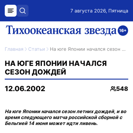
7 августа 2026, Пятница
меню
поиск
возрастное ограничение 16+
ссылка на главную
Главная
Статьи
На юге Японии начался сезон дождей
НА ЮГЕ ЯПОНИИ НАЧАЛСЯ
СЕЗОН ДОЖДЕЙ
12.06.2002
548
Просмо
На юге Японии начался сезон летних дождей, и во
время следующего матча российской сборной с
Бельгией 14 июня может идти ливень.