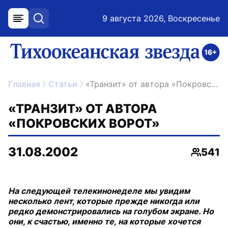
9 августа 2026, Воскресенье
меню
поиск
возрастное ограничение 16+
ссылка на главную
Главная
Статьи
«Транзит» от автора «Покровских ворот»
«ТРАНЗИТ» ОТ АВТОРА
«ПОКРОВСКИХ ВОРОТ»
31.08.2002
541
Просмо
На следующей телекинонеделе мы увидим
несколько лент, которые прежде никогда или
редко демонстрировались на голубом экране. Но
они, к счастью, именно те, на которые хочется