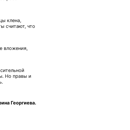
цы клена,
ты считают, что
е вложения,
асительной
ы. Но правы и
ь.
рина Георгиева.