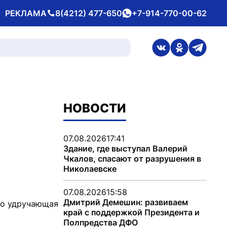
РЕКЛАМА
8(4212) 477-650
+7-914-770-00-62
Телефон
whatsApp
ссылка на стран
ссылка на 
ссылка
НОВОСТИ
07.08.2026
17:41
Здание, где выступал Валерий
Чкалов, спасают от разрушения в
Николаевске
07.08.2026
15:58
Дмитрий Демешин: развиваем
обо удручающая
край с поддержкой Президента и
Полпредства ДФО