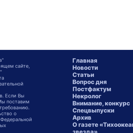
а"
Главная
оящем сайте,
Новости
"
Статьи
та
Вопрос дня
зательной
Постфактум
в. Если Вы
Некролог
 Мы поставим
Внимание, конкурс
 требованию.
Спецвыпуски
ьство о
Архив
 Федеральной
О газете «Тихоокеа
ных
звезда»