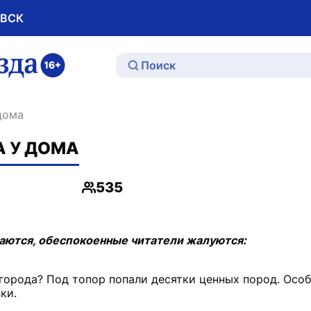
ОВСК
ю
 дома
А У ДОМА
535
Просмотры
аются, обеспокоенные читатели жалуются:
 города? Под топор попали десятки ценных пород. Ос
ки.