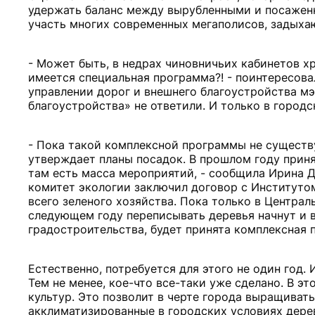
удержать баланс между вырубленными и посаженн
участь многих современных мегаполисов, задыха
- Может быть, в недрах чиновничьих кабинетов хр
имеется специальная программа?! - поинтересовал
управлении дорог и внешнего благоустройства мэ
благоустройства» не ответили. И только в город
- Пока такой комплексной программы не существу
утверждает планы посадок. В прошлом году прин
там есть масса мероприятий, - сообщила Ирина Д
комитет экологии заключил договор с Институто
всего зеленого хозяйства. Пока только в Централ
следующем году переписывать деревья начнут и в
градостроительства, будет принята комплексная 
Естественно, потребуется для этого не один год. 
Тем не менее, кое-что все-таки уже сделано. В 
культур. Это позволит в черте города выращиват
акклиматизированные в городских условиях дерев