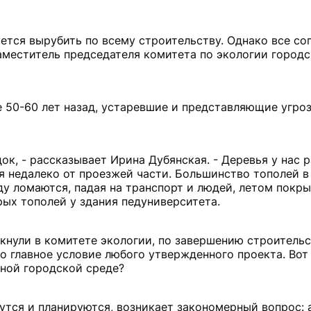
ется вырубить по всему строительству. Однако все со
аместитель председателя комитета по экологии город
 50-60 лет назад, устаревшие и представляющие угро
к, - рассказывает Ирина Дубянская. - Деревья у нас р
я недалеко от проезжей части. Большинство тополей в
ду ломаются, падая на транспорт и людей, летом покр
ых тополей у здания педуниверситета.
ркнули в комитете экологии, по завершению строительс
о главное условие любого утвержденного проекта. Вот
вной городской среде?
тся и планируются, возникает закономерный вопрос: а