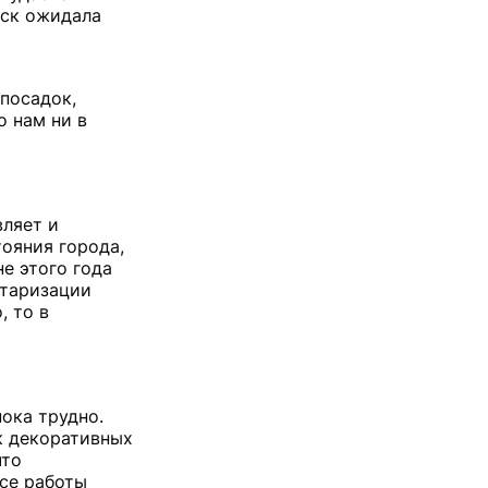
вск ожидала
 посадок,
о нам ни в
вляет и
ояния города,
е этого года
нтаризации
, то в
пока трудно.
к декоративных
что
Все работы