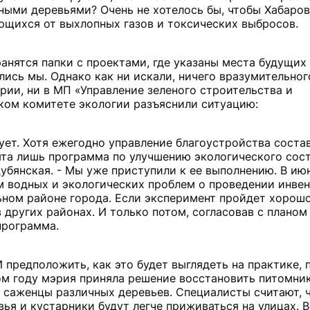
ыми деревьями? Очень не хотелось бы, чтобы Хабаро
ющихся от выхлопных газов и токсических выбросов.
анятся папки с проектами, где указаны места будущих
ись мы. Однако как ни искали, ничего вразумительног
рии, ни в МП «Управление зеленого строительства и
ском комитете экологии разъяснили ситуацию:
ет. Хотя ежегодно управление благоустройства соста
ята лишь программа по улучшению экологического сост
убянская. - Мы уже приступили к ее выполнению. В июн
м водных и экологических проблем о проведении инве
ьном районе города. Если эксперимент пройдет хорошо
 других районах. И только потом, согласовав с планом
программа.
И предположить, как это будет выглядеть на практике, 
этом году мэрия приняла решение восстановить питомни
ь саженцы различных деревьев. Специалисты считают, 
ья и кустарники будут легче приживаться на улицах. 