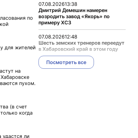
07.08.2026
13:38
Дмитрий Демешин намерен
возродить завод «Якорь» по
гласования по
примеру ХСЗ
ской
07.08.2026
12:48
Шесть земских тренеров переедут
зу для жителей
в Хабаровский край в этом году
Посмотреть все
астут на
 Хабаровске
ываются пухом.
тва (в счет
 только когда
 удастся ли