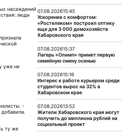
ных насаждений
07.08.2026
15:45
йствия: люди
Ускорение с комфортом:
«Ростелеком» построил оптику
еще для 3 000 домохозяйств
Хабаровского края
 признала
ической
07.08.2026
15:37
Лагерь «Олимп» примет первую
семейную смену осенью
у уже не
07.08.2026
15:16
Интерес к работе курьером среди
студентов вырос на 32% в
Хабаровском крае
иалисты. -
07.08.2026
13:52
 добавила.
Жители Хабаровского края могут
получить до миллиона рублей на
социальный проект
ь ту же