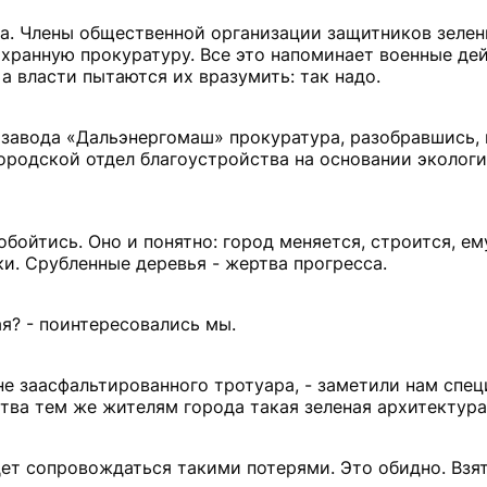
а. Члены общественной организации защитников зеле
хранную прокуратуру. Все это напоминает военные де
а власти пытаются их вразумить: так надо.
 завода «Дальэнергомаш» прокуратура, разобравшись,
ородской отдел благоустройства на основании эколог
обойтись. Оно и понятно: город меняется, строится, ем
ки. Срубленные деревья - жертва прогресса.
я? - поинтересовались мы.
е заасфальтированного тротуара, - заметили нам спец
ства тем же жителям города такая зеленая архитектура
ет сопровождаться такими потерями. Это обидно. Взят