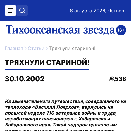
6 августа 2026, Четверг
меню
поиск
возрастное ограничение 16+
ссылка на главную
Главная
Статьи
Тряхнули стариной!
ТРЯХНУЛИ СТАРИНОЙ!
30.10.2002
538
Просмо
Из замечательного путешествия, совершенного на
теплоходе «Василий Поярков», вернулись на
прошлой неделе 110 ветеранов войны и труда,
неработающих пенсионеров г. Хабаровска и
Хабаровского края. Такой подарок сделало им
министерство социальной защиты населения