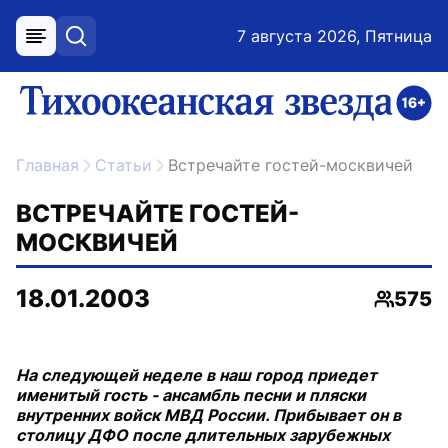
7 августа 2026, Пятница
меню
поиск
возрастное ограничение 16+
ссылка на главную
Главная
Статьи
Встречайте гостей-москвичей
ВСТРЕЧАЙТЕ ГОСТЕЙ-
МОСКВИЧЕЙ
18.01.2003
575
Просмо
На следующей неделе в наш город приедет
именитый гость - ансамбль песни и пляски
внутренних войск МВД России. Прибывает он в
столицу ДФО после длительных зарубежных