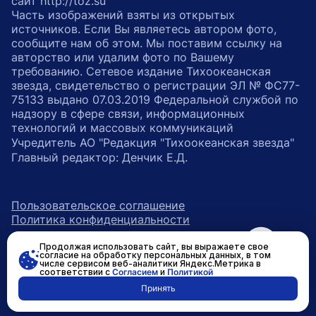
сайт http://toz.su
Часть изображений взяты из открытых
источников. Если Вы являетесь автором фото,
сообщите нам об этом. Мы поставим ссылку на
авторство или удалим фото по Вашему
требованию. Сетевое издание Тихоокеанская
звезда, свидетельство о регистрации ЭЛ № ФС77-
75133 выдано 07.03.2019 Федеральной службой по
надзору в сфере связи, информационных
технологий и массовых коммуникаций
Учредитель АО "Редакция "Тихоокеанская звезда"
Главный редактор: Денчик Е.Д.
Пользовательское соглашение
Политика конфиденциальности
Продолжая использовать сайт, вы выражаете свое
возрастное ограничение 16+
ссылка на главную
согласие на обработку персональных данных, в том
числе сервисом веб-аналитики Яндекс.Метрика в
соответствии с
Согласием
и
Политикой
ссылка на страницу в Вконтакте
ссылка на страницу в Одно
ссылка на канал в Тел
Принять
Разработано в
RASA