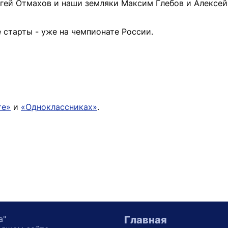
ргей Отмахов и наши земляки Максим Глебов и Алексе
старты - уже на чемпионате России.
те»
и
«Одноклассниках»
.
а"
Главная