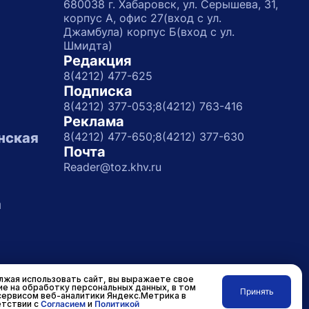
680038 г. Хабаровск, ул. Серышева, 31,
корпус А, офис 27(вход с ул.
Джамбула) корпус Б(вход с ул.
Шмидта)
Редакция
8(4212) 477-625
Подписка
8(4212) 377-053;
8(4212) 763-416
Реклама
нская
8(4212) 477-650;
8(4212) 377-630
Почта
Reader@toz.khv.ru
а
жая использовать сайт, вы выражаете свое
ие на обработку персональных данных, в том
Принять
сервисом веб-аналитики Яндекс.Метрика в
Разработано в
RASA
тствии с
Согласием
и
Политикой