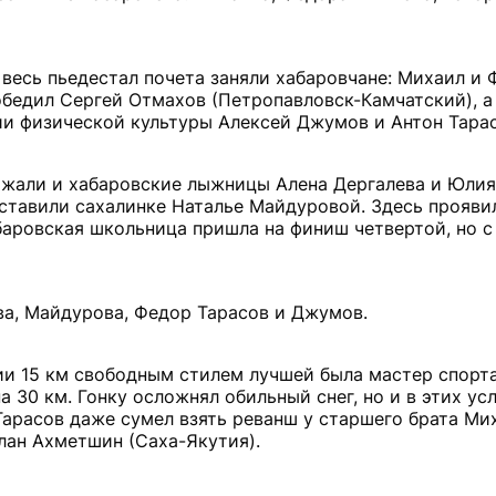
 весь пьедестал почета заняли хабаровчане: Михаил и
бедил Сергей Отмахов (Петропавловск-Камчатский), а
ии физической культуры Алексей Джумов и Антон Тарас
ржали и хабаровские лыжницы Алена Дергалева и Юлия
оставили сахалинке Наталье Майдуровой. Здесь прояви
баровская школьница пришла на финиш четвертой, но 
ва, Майдурова, Федор Тарасов и Джумов.
ии 15 км свободным стилем лучшей была мастер спорта
 30 км. Гонку осложнял обильный снег, но и в этих ус
арасов даже сумел взять реванш у старшего брата Ми
слан Ахметшин (Саха-Якутия).