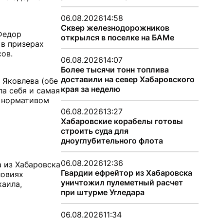
06.08.2026
14:58
Сквер железнодорожников
 Федор
открылся в поселке на БАМе
 в призерах
ов.
06.08.2026
14:07
Более тысячи тонн топлива
доставили на север Хабаровского
 Яковлева (обе
края за неделю
ла себя и самая
с нормативом
06.08.2026
13:27
Хабаровские корабелы готовы
строить суда для
дноуглубительного флота
06.08.2026
12:36
 из Хабаровска
Гвардии ефрейтор из Хабаровска
ловиях
уничтожил пулеметный расчет
хаила,
при штурме Угледара
06.08.2026
11:34