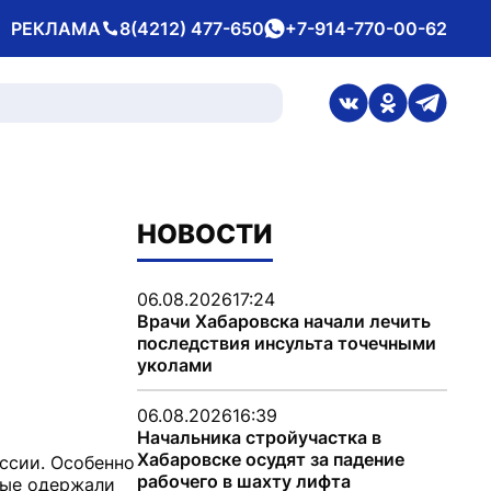
РЕКЛАМА
8(4212) 477-650
+7-914-770-00-62
Телефон
whatsApp
ссылка на стран
ссылка на 
ссылка
НОВОСТИ
06.08.2026
17:24
Врачи Хабаровска начали лечить
последствия инсульта точечными
уколами
06.08.2026
16:39
Начальника стройучастка в
Хабаровске осудят за падение
ссии. Особенно
рабочего в шахту лифта
рые одержали