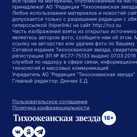
Все права на материалы, опубликованные на наст
принадлежат АО "Редакция "Тихоокеанская звезда
Любое использование материалов и новостей сай
допускается только с разрешения редакции с обя
гиперссылкой (hiperlink) на сайт http://toz.su
Часть изображений взяты из открытых источнико
являетесь автором фото, сообщите нам об этом.
ссылку на авторство или удалим фото по Вашему
Сетевое издание Тихоокеанская звезда, свидетел
регистрации ЭЛ № ФС77-75133 выдано 07.03.2019
службой по надзору в сфере связи, информацион
технологий и массовых коммуникаций
Учредитель АО "Редакция "Тихоокеанская звезда
Главный редактор: Денчик Е.Д.
Пользовательское соглашение
Политика конфиденциальности
возрастное ограничение 16+
ссылка на главную
ссылка на страницу в Вконтакте
ссылка на страницу в Одноклассниках
ссылка на канал в Телеграмм