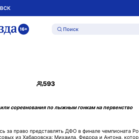
ОВСК
ю
593
Просмотры
дили соревнования по лыжным гонкам на первенство
сь за право представлять ДФО в финале чемпионата Ро
совых из Хабаровска: Михаила, Федора и Антона, кото