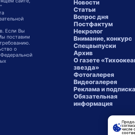
оящем сайте,
Новости
"
Статьи
та
Вопрос дня
зательной
Постфактум
в. Если Вы
Некролог
 Мы поставим
Внимание, конкурс
 требованию.
Спецвыпуски
ьство о
Архив
 Федеральной
О газете «Тихоокеа
ных
звезда»
"
Фотогалерея
Видеогалерея
Реклама и подписк
Обязательная
информация
Продол
соглас
числе 
соотве