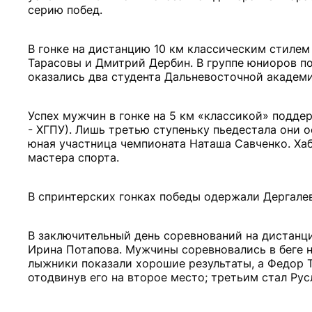
серию побед.
В гонке на дистанцию 10 км классическим стилем
Тарасовы и Дмитрий Дербин. В группе юниоров по
оказались два студента Дальневосточной академ
Успех мужчин в гонке на 5 км «классикой» подде
- ХГПУ). Лишь третью ступеньку пьедестала они 
юная участница чемпионата Наташа Савченко. Ха
мастера спорта.
В спринтерских гонках победы одержали Дергале
В заключительный день соревнований на дистанц
Ирина Потапова. Мужчины соревновались в беге на
лыжники показали хорошие результаты, а Федор Т
отодвинув его на второе место; третьим стал Ру