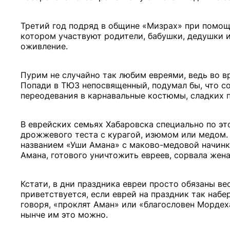
Третий год подряд в общине «Мизрах» при помощи
котором участвуют родители, бабушки, дедушки и
оживление.
Пурим не случайно так любим евреями, ведь во в
Попади в ТЮЗ непосвященный, подумал бы, что с
переодевания в карнавальные костюмы, сладких 
В еврейских семьях Хабаровска специально по эт
дрожжевого теста с курагой, изюмом или медом
названием «Уши Амана» с маково-медовой начинко
Амана, готового уничтожить евреев, сорвала жена
Кстати, в дни праздника евреи просто обязаны в
приветствуется, если еврей на праздник так набе
говоря, «проклят Аман» или «благословен Мордехай
нынче им это можно.