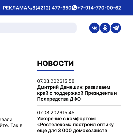
РЕКЛАМА
8(4212) 477-650
+7-914-770-00-62
Телефон
whatsApp
ссылка на стран
ссылка на 
ссылка
НОВОСТИ
07.08.2026
15:58
Дмитрий Демешин: развиваем
край с поддержкой Президента и
Полпредства ДФО
07.08.2026
15:45
Ускорение с комфортом:
ивали
«Ростелеком» построил оптику
те. Так в
еще для 3 000 домохозяйств