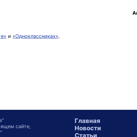
А
те»
и
«Одноклассниках»
.
а"
Главная
оящем сайте,
Новости
"
Статьи