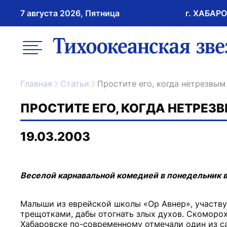
7 августа 2026, Пятница
г. ХАБАР
возрастное ограничение 16+
меню
ссылка на главну
Главная
Статьи
Простите его, когда нетрезвым 
ПРОСТИТЕ ЕГО, КОГДА НЕТРЕЗВ
19.03.2003
Веселой карнавальной комедией в понедельник 
Малыши из еврейской школы «Ор Авнер», участву
трещотками, дабы отогнать злых духов. Скоморохи
Хабаровске по-современному отмечали один из с