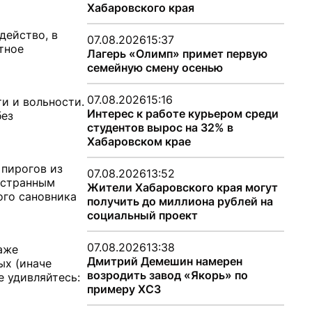
Хабаровского края
действо, в
07.08.2026
15:37
тное
Лагерь «Олимп» примет первую
семейную смену осенью
07.08.2026
15:16
и и вольности.
Интерес к работе курьером среди
без
студентов вырос на 32% в
Хабаровском крае
 пирогов из
07.08.2026
13:52
 странным
Жители Хабаровского края могут
ого сановника
получить до миллиона рублей на
социальный проект
07.08.2026
13:38
аже
Дмитрий Демешин намерен
ых (иначе
возродить завод «Якорь» по
е удивляйтесь:
примеру ХСЗ