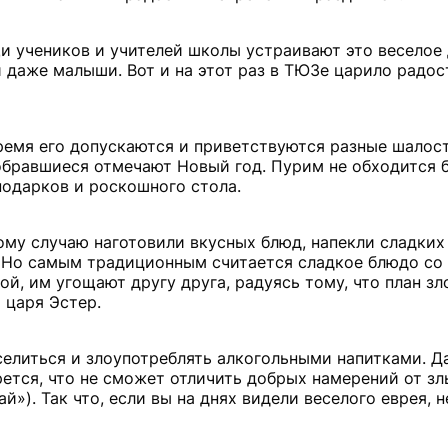
 учеников и учителей школы устраивают это веселое 
 даже малыши. Вот и на этот раз в ТЮЗе царило радос
ремя его допускаются и приветствуются разные шалост
обравшиеся отмечают Новый год. Пурим не обходится 
подарков и роскошного стола.
ому случаю наготовили вкусных блюд, напекли сладких
. Но самым традиционным считается сладкое блюдо со
й, им угощают другу друга, радуясь тому, что план зл
 царя Эстер.
еселиться и злоупотреблять алкогольными напитками. Д
рется, что не сможет отличить добрых намерений от зл
»). Так что, если вы на днях видели веселого еврея, н