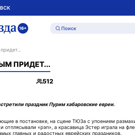
ОВСК
ю
придет...
ЫМ ПРИДЕТ...
512
Просмотры
встретили праздник Пурим хабаровские евреи.
ющие в постановке, на сцене ТЮЗа с упоением размах
 отплясывали «рэп», а красавица Эстер играла на флей
амых главных и радостных еврейских праздников.