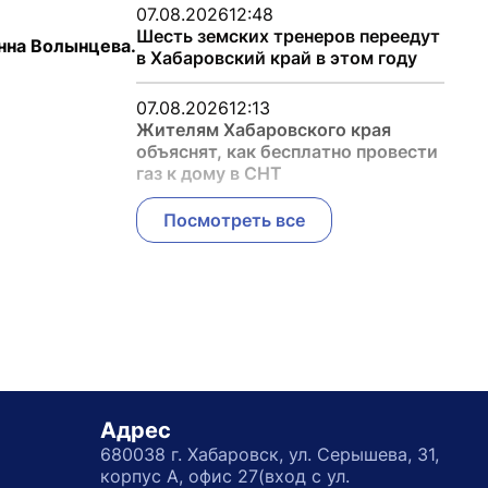
07.08.2026
12:48
Шесть земских тренеров переедут
нна Волынцева.
в Хабаровский край в этом году
07.08.2026
12:13
Жителям Хабаровского края
объяснят, как бесплатно провести
газ к дому в СНТ
Посмотреть все
Адрес
680038 г. Хабаровск, ул. Серышева, 31,
корпус А, офис 27(вход с ул.