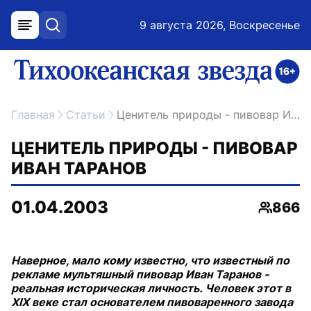
9 августа 2026, Воскресенье
меню
поиск
возрастное ограничение 16+
ссылка на главную
Главная
Статьи
Ценитель природы - пивовар Иван Таранов
ЦЕНИТЕЛЬ ПРИРОДЫ - ПИВОВАР
ИВАН ТАРАНОВ
01.04.2003
866
Просмо
Наверное, мало кому известно, что известный по
рекламе мультяшный пивовар Иван Таранов -
реальная историческая личность. Человек этот в
XIX веке стал основателем пивоваренного завода