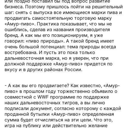
или поздно поставил бы под вопрос развитие
бизнеса. Поэтому пришлось пойти на решительный
шаг: снять с выпуска все имеющиеся марки пива и
продвигать самостоятельную торговую марку
«Амур-пиво». Практика показывает, что мы не
ошиблись, сделав из названия производителя
бренд. А как мы его позиционируем, я уже
говорил: «пиво природы». А такой бренд имеет
очень большой потенциал: тема природы всегда
востребована. И пусть это пока только
дальневосточная марка, но я уверен, что при
должной поддержке «Амур-пиво» придется по
вкусу и в других районах России.
- А как вы его продвигаете? Как известно, «Амур-
пиво» в прошлом году торжественно объявило о
совместной с WWF программе по поддержке
наших дальневосточных тигров, а вы лично
подписали документ, согласно которому с каждой
проданной бутылки «Амур-пиво» определенная
сумма будет отчисляться на эти цели. Что это,
игра на публику или действительно желание