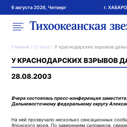
6 августа 2026, Четверг
г. ХАБАР
возрастное ограничение 16+
меню
ссылка на главну
Главная
Статьи
У краснодарских взрывов дал
У КРАСНОДАРСКИХ ВЗРЫВОВ 
28.08.2003
Вчера состоялась пресс-конференция заместите
Дальневосточному федеральному округу Алексан
На ней прозвучало несколько сенсационных сообщ
Японского моря. По заверениям силовиков, сведе