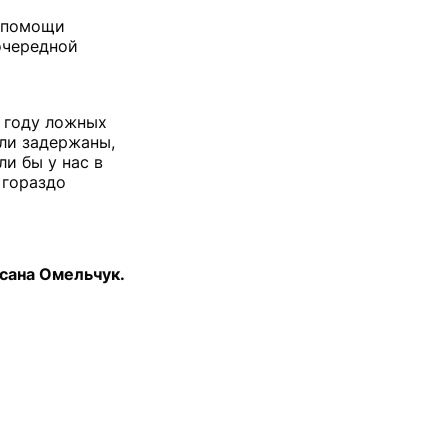
й помощи
очередной
м году ложных
ли задержаны,
ли бы у нас в
 гораздо
сана Омельчук.