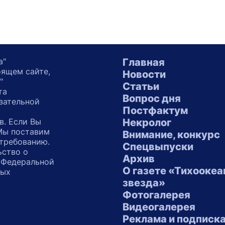
а"
Главная
оящем сайте,
Новости
"
Статьи
та
Вопрос дня
зательной
Постфактум
в. Если Вы
Некролог
 Мы поставим
Внимание, конкурс
 требованию.
Спецвыпуски
ьство о
Архив
 Федеральной
О газете «Тихоокеа
ных
звезда»
"
Фотогалерея
Видеогалерея
Реклама и подписк