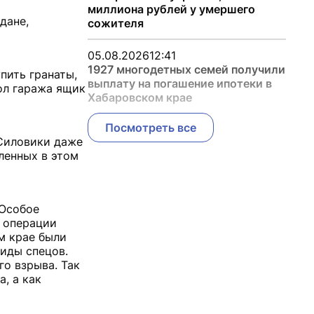
миллиона рублей у умершего
дане,
сожителя
05.08.2026
12:41
1927 многодетных семей получили
пить гранаты,
выплату на погашение ипотеки в
ол гаража ящик
Хабаровском крае
Посмотреть все
 Силовики даже
ленных в этом
 Особое
й операции
м крае были
иды спецов.
го взрыва. Так
, а как