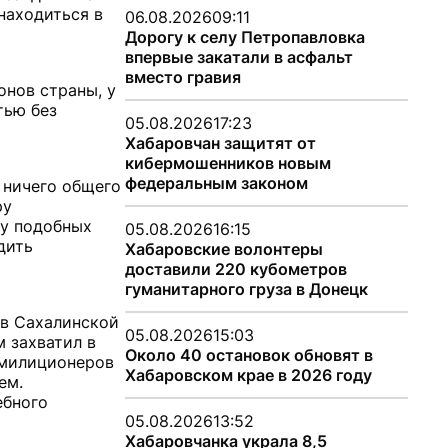
находиться в
06.08.2026
09:11
Дорогу к селу Петропавловка
впервые закатали в асфальт
вместо гравия
онов страны, у
тью без
05.08.2026
17:23
Хабаровчан защитят от
кибермошенников новым
федеральным законом
 ничего общего
ру
ду подобных
05.08.2026
16:15
дить
Хабаровские волонтеры
доставили 220 кубометров
гуманитарного груза в Донецк
 в Сахалинской
05.08.2026
15:03
 захватил в
Около 40 остановок обновят в
 милиционеров
Хабаровском крае в 2026 году
ем.
ебного
05.08.2026
13:52
Хабаровчанка украла 8,5