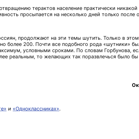
едотвращению терактов население практически никако
ивность просыпается на несколько дней только после 
оссиян, продолжают на эти темы шутить. Только в это
но более 200. Почти все подобного рода «шутники» бы
максимум, условными сроками. По словам Горбунова, ес
лее реальным, то желающих так поразвлечься было бы
Ок
те»
и
«Одноклассниках»
.