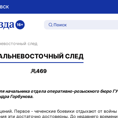
ОВСК
ю
ьневосточный след
ДАЛЬНЕВОСТОЧНЫЙ СЛЕД
469
Просмотры
ля начальника отдела оперативно-розыскного бюро Г
дра Горбунова.
ений. Первое - чеченские боевики отдыхают от войны
ния эти достаточно достоверны. До недавнего времени