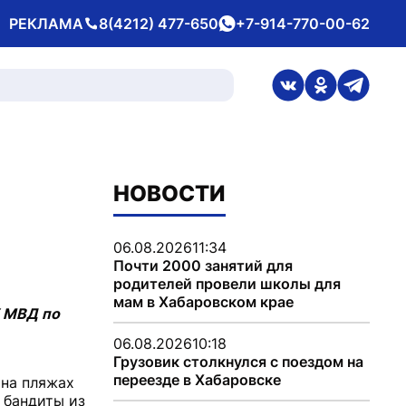
РЕКЛАМА
8(4212) 477-650
+7-914-770-00-62
Телефон
whatsApp
ссылка на стран
ссылка на 
ссылка
НОВОСТИ
06.08.2026
11:34
Почти 2000 занятий для
родителей провели школы для
мам в Хабаровском крае
У МВД по
06.08.2026
10:18
Грузовик столкнулся с поездом на
переезде в Хабаровске
 на пляжах
 бандиты из