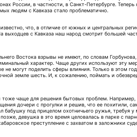
нах России, в частности, в Санкт-Петербурге. Теперь 
емых людям с Кавказа стало проблематично.
известно, что, в отличие от южных и центральных реги
На выходцев с Кавказа наш народ смотрит большей час
льнего Востока взрывы не имеют, по словам Горбунова,
иминальный характер. Чаще других используют эту ме
е не могут поделить сферы влияния. Только в этом го
чной земле шесть. И, к сожалению, поймать и обезвре
 тоже чаще для решения бытовых проблем. Например,
ения дочери с прогулки и решив, что ее похитили, сам
ал бабушку под прицелом охотничьего ружья, требуя у
позже, девушка в это время целовалась в парке с парн
хабаровское преступление с захватом в заложники суд