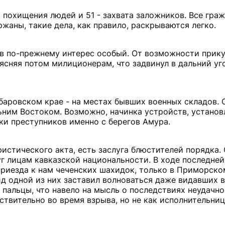
 похищения людей и 51 - захвата заложников. Все граж
жаны, такие дела, как правило, раскрываются легко.
в по-прежнему интерес особый. От возможности прику
ъясняя потом милиционерам, что задвинул в дальний уг
баровском крае - на местах бывших военных складов.
ьним Востоком. Возможно, начинка устройств, установ
уки преступников именно с берегов Амура.
ристического акта, есть заслуга блюстителей порядка.
г лицам кавказской национальности. В ходе последне
риезда к нам чеченских шахидок, только в Приморско
д одной из них заставил волноваться даже видавших в
 пальцы, что навело на мысль о последствиях неудачно
твительно во время взрыва, но не как исполнительница