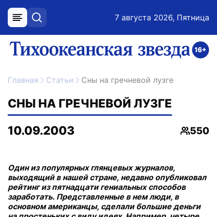
7 августа 2026, Пятница
меню
поиск
возрастное ограничение 16+
ссылка на главную
Главная
Статьи
Сны на гречневой лузге
СНЫ НА ГРЕЧНЕВОЙ ЛУЗГЕ
10.09.2003
550
Просмо
Один из популярных глянцевых журналов,
выходящий в нашей стране, недавно опубликовал
рейтинг из пятнадцати гениальных способов
заработать. Представленные в нем люди, в
основном американцы, сделали большие деньги
на простеньких с виду идеях. Например, четыре