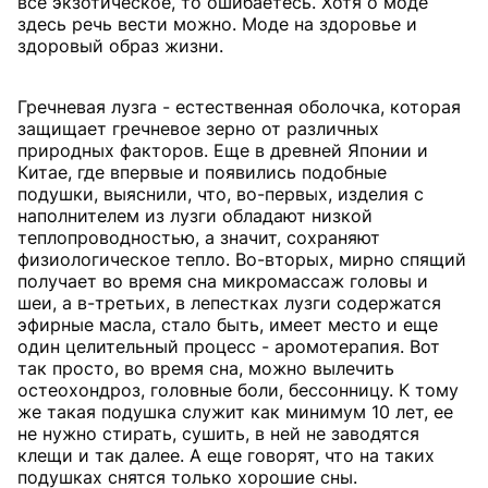
все экзотическое, то ошибаетесь. Хотя о моде
здесь речь вести можно. Моде на здоровье и
здоровый образ жизни.
Гречневая лузга - естественная оболочка, которая
защищает гречневое зерно от различных
природных факторов. Еще в древней Японии и
Китае, где впервые и появились подобные
подушки, выяснили, что, во-первых, изделия с
наполнителем из лузги обладают низкой
теплопроводностью, а значит, сохраняют
физиологическое тепло. Во-вторых, мирно спящий
получает во время сна микромассаж головы и
шеи, а в-третьих, в лепестках лузги содержатся
эфирные масла, стало быть, имеет место и еще
один целительный процесс - аромотерапия. Вот
так просто, во время сна, можно вылечить
остеохондроз, головные боли, бессонницу. К тому
же такая подушка служит как минимум 10 лет, ее
не нужно стирать, сушить, в ней не заводятся
клещи и так далее. А еще говорят, что на таких
подушках снятся только хорошие сны.