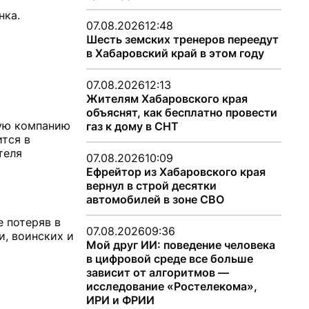
нка.
07.08.2026
12:48
Шесть земских тренеров переедут
в Хабаровский край в этом году
07.08.2026
12:13
Жителям Хабаровского края
объяснят, как бесплатно провести
вую компанию
газ к дому в СНТ
тся в
теля
07.08.2026
10:09
Ефрейтор из Хабаровского края
вернул в строй десятки
автомобилей в зоне СВО
е потеряв в
07.08.2026
09:36
и, воинских и
Мой друг ИИ: поведение человека
в цифровой среде все больше
зависит от алгоритмов —
исследование «Ростелекома»,
ИРИ и ФРИИ