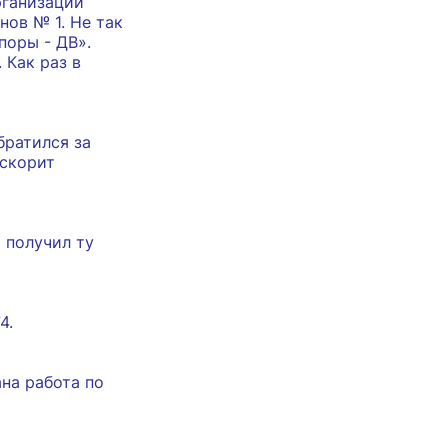
рганизации
нов № 1. Не так
поры - ДВ».
 Как раз в
братился за
ускорит
 получил ту
4.
на работа по