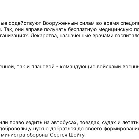
рые содействуют Вооруженным силам во время спецопе
. Так, они вправе получать бесплатную медицинскую п
ганизациях. Лекарства, назначенные врачами госпитал
нной, так и плановой - командующие войсками военны
и право ездить на автобусах, поездах, судах и летать
а добровольцу нужно добраться до своего формировани
а министра обороны Сергея Шойгу.