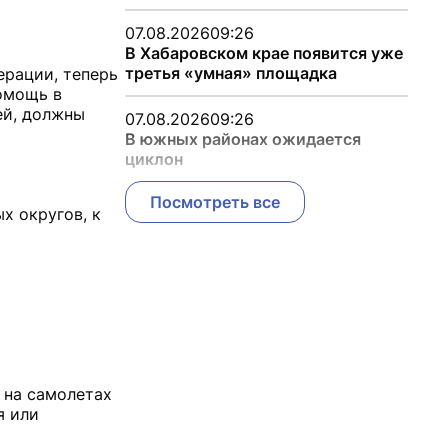
07.08.2026
09:26
В Хабаровском крае появится уже
третья «умная» площадка
рации, теперь
омощь в
ей, должны
07.08.2026
09:26
В южных районах ожидается
циклон
Посмотреть все
х округов, к
 на самолетах
я или