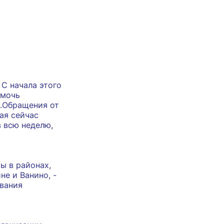
С начала этого
омочь
и.Обращения от
ая сейчас
в всю неделю,
ы в районах,
не и Ванино, -
ивания