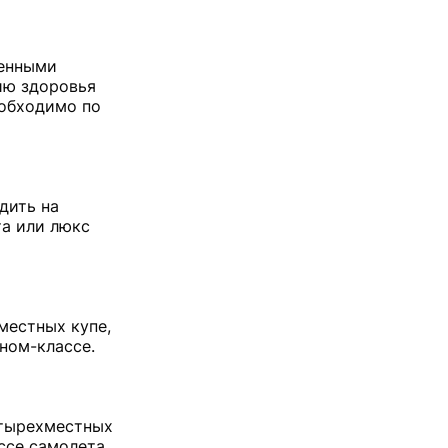
оенными
ию здоровья
еобходимо по
дить на
та или люкс
местных купе,
ном-классе.
етырехместных
ссе самолета.