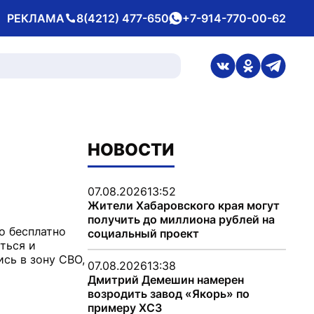
РЕКЛАМА
8(4212) 477-650
+7-914-770-00-62
Телефон
whatsApp
ссылка на стран
ссылка на 
ссылка
НОВОСТИ
07.08.2026
13:52
Жители Хабаровского края могут
получить до миллиона рублей на
о бесплатно
социальный проект
ться и
сь в зону СВО,
07.08.2026
13:38
Дмитрий Демешин намерен
возродить завод «Якорь» по
примеру ХСЗ