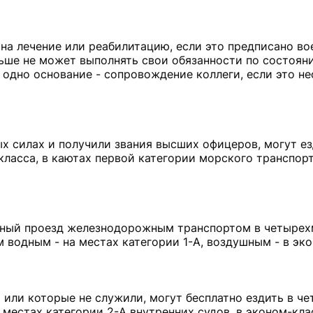
на лечение или реабилитацию, если это предписано в
льше не может выполнять свои обязанности по состоян
одно основание - сопровождение коллеги, если это н
х силах и получили звания высших офицеров, могут ез
класса, в каютах первой категории морского транспор
тный проезд железнодорожным транспортом в четырех
 водным - на местах категории 1-А, воздушным - в эко
 или которые не служили, могут бесплатно ездить в ч
а местах категории 2-А внутренних судов, в эконом-кла