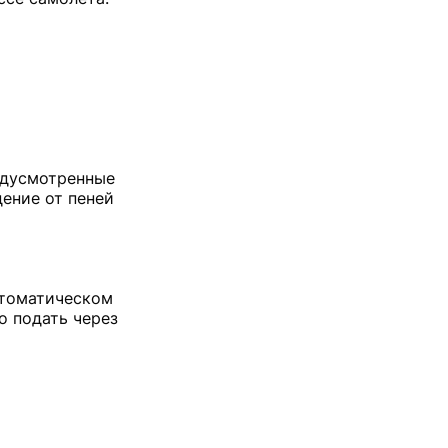
едусмотренные
дение от пеней
втоматическом
о подать через