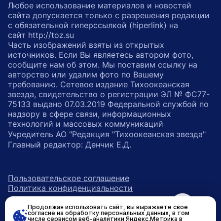
Любое использование материалов и новостей
сайта допускается только с разрешения редакции
с обязательной гиперссылкой (hiperlink) на
сайт http://toz.su
Часть изображений взяты из открытых
источников. Если Вы являетесь автором фото,
сообщите нам об этом. Мы поставим ссылку на
авторство или удалим фото по Вашему
требованию. Сетевое издание Тихоокеанская
звезда, свидетельство о регистрации ЭЛ № ФС77-
75133 выдано 07.03.2019 Федеральной службой по
надзору в сфере связи, информационных
технологий и массовых коммуникаций
Учредитель АО "Редакция "Тихоокеанская звезда"
Главный редактор: Денчик Е.Д.
Пользовательское соглашение
Политика конфиденциальности
Продолжая использовать сайт, вы выражаете свое
возрастное ограничение 16+
ссылка на главную
согласие на обработку персональных данных, в том
числе сервисом веб-аналитики Яндекс.Метрика в