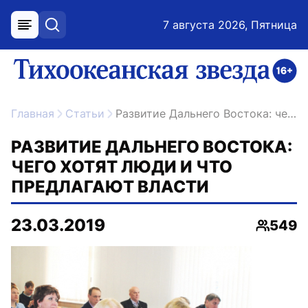
7 августа 2026, Пятница
меню
поиск
возрастное ограничение 16+
ссылка на главную
Главная
Статьи
Развитие Дальнего Востока: чего хотят люди и что предлагают власти
РАЗВИТИЕ ДАЛЬНЕГО ВОСТОКА:
ЧЕГО ХОТЯТ ЛЮДИ И ЧТО
ПРЕДЛАГАЮТ ВЛАСТИ
23.03.2019
549
Просмо