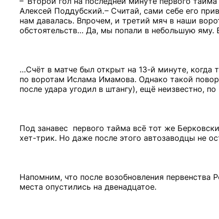
– Второй гол на последней минуте первого тайма 
Алексей Поддубский. – Считай, сами себе его прив
нам давалась. Впрочем, и третий мяч в наши воро
обстоятельств… Да, мы попали в небольшую яму. 
…Счёт в матче был открыт на 13-й минуте, когда
по воротам Ислама Имамова. Однако такой повор
после удара угодил в штангу), ещё неизвестно, п
Под занавес первого тайма всё тот же Берковски
хет-трик. Но даже после этого автозаводцы не ос
Напомним, что после возобновления первенства Р
места опустились на двенадцатое.