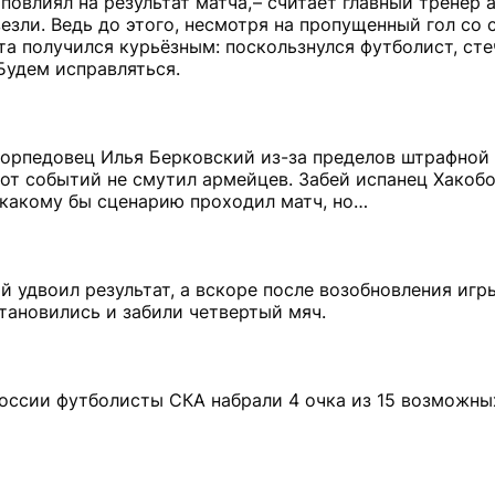
повлиял на результат матча, – считает главный тренер
езли. Ведь до этого, несмотря на пропущенный гол со 
та получился курьёзным: поскользнулся футболист, ст
Будем исправляться.
 торпедовец Илья Берковский из-за пределов штрафно
от событий не смутил армейцев. Забей испанец Хакобо
о какому бы сценарию проходил матч, но…
й удвоил результат, а вскоре после возобновления игр
тановились и забили четвертый мяч.
оссии футболисты СКА набрали 4 очка из 15 возможны