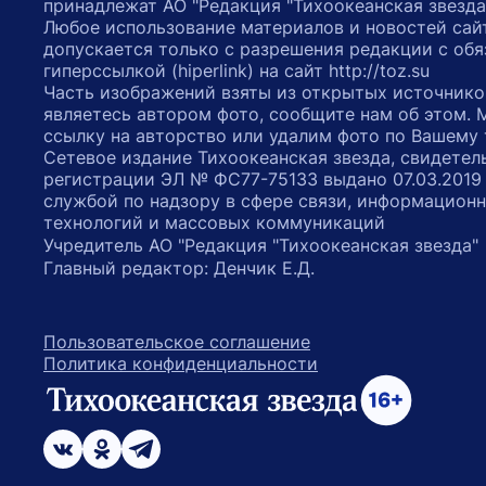
принадлежат АО "Редакция "Тихоокеанская звезда
Любое использование материалов и новостей сай
допускается только с разрешения редакции с обя
гиперссылкой (hiperlink) на сайт http://toz.su
Часть изображений взяты из открытых источнико
являетесь автором фото, сообщите нам об этом.
ссылку на авторство или удалим фото по Вашему
Сетевое издание Тихоокеанская звезда, свидетел
регистрации ЭЛ № ФС77-75133 выдано 07.03.2019
службой по надзору в сфере связи, информацион
технологий и массовых коммуникаций
Учредитель АО "Редакция "Тихоокеанская звезда
Главный редактор: Денчик Е.Д.
Пользовательское соглашение
Политика конфиденциальности
возрастное ограничение 16+
ссылка на главную
ссылка на страницу в Вконтакте
ссылка на страницу в Одноклассниках
ссылка на канал в Телеграмм