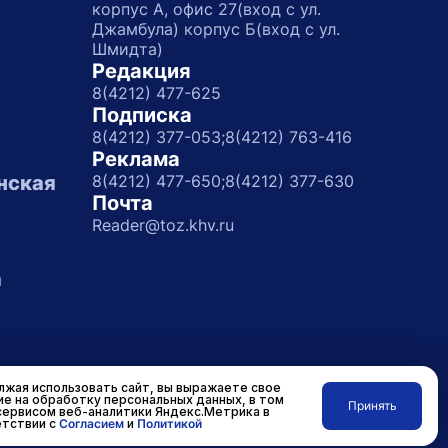
корпус А, офис 27(вход с ул.
Джамбула) корпус Б(вход с ул.
Шмидта)
Редакция
8(4212) 477-625
Подписка
8(4212) 377-053;
8(4212) 763-416
Реклама
нская
8(4212) 477-650;
8(4212) 377-630
Почта
Reader@toz.khv.ru
а
жая использовать сайт, вы выражаете свое
ие на обработку персональных данных, в том
Принять
сервисом веб-аналитики Яндекс.Метрика в
Разработано в
RASA
тствии с
Согласием
и
Политикой