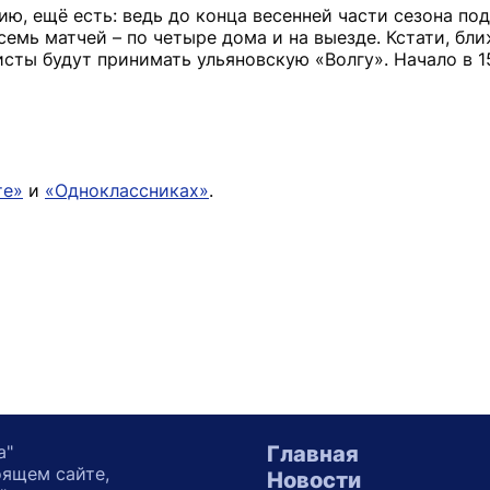
ию, ещё есть: ведь до конца весенней части сезона п
емь матчей – по четыре дома и на выезде. Кстати, бл
исты будут принимать ульяновскую «Волгу». Начало в 15
те»
и
«Одноклассниках»
.
а"
Главная
оящем сайте,
Новости