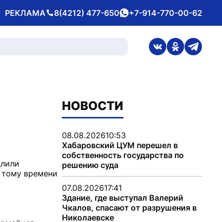
РЕКЛАМА
8(4212) 477-650
+7-914-770-00-62
Телефон
whatsApp
ссылка на стран
ссылка на 
ссылка
НОВОСТИ
08.08.2026
10:53
Хабаровский ЦУМ перешел в
собственность государства по
длили
решению суда
к тому времени
07.08.2026
17:41
Здание, где выступал Валерий
Чкалов, спасают от разрушения в
Николаевске