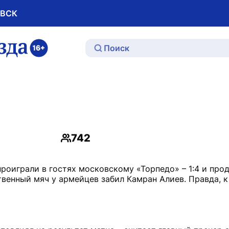
ОВСК
ю
742
Просмотры
оиграли в гостях московскому «Торпедо» – 1:4 и про
венный мяч у армейцев забил Камран Алиев. Правда, 