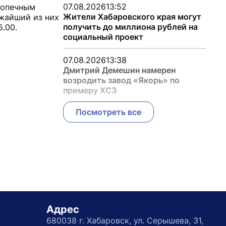
07.08.2026
13:52
одопечным
Жители Хабаровского края могут
ижайший из них
получить до миллиона рублей на
.00.
социальный проект
07.08.2026
13:38
Дмитрий Демешин намерен
возродить завод «Якорь» по
примеру ХСЗ
Посмотреть все
Адрес
680038 г. Хабаровск, ул. Серышева, 31,