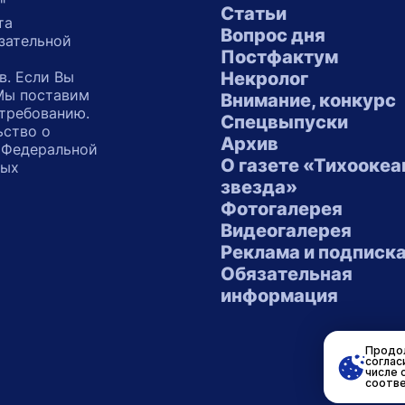
"
Статьи
та
Вопрос дня
зательной
Постфактум
в. Если Вы
Некролог
 Мы поставим
Внимание, конкурс
 требованию.
Спецвыпуски
ьство о
Архив
 Федеральной
О газете «Тихоокеа
ных
звезда»
"
Фотогалерея
Видеогалерея
Реклама и подписк
Обязательная
информация
Продол
соглас
числе 
соотве