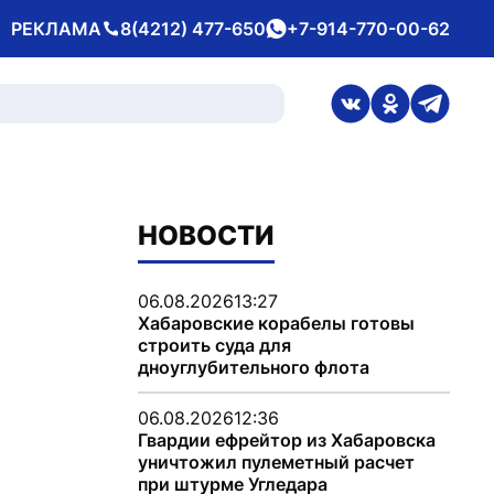
РЕКЛАМА
8(4212) 477-650
+7-914-770-00-62
Телефон
whatsApp
ссылка на стран
ссылка на 
ссылка
НОВОСТИ
06.08.2026
13:27
Хабаровские корабелы готовы
строить суда для
дноуглубительного флота
06.08.2026
12:36
Гвардии ефрейтор из Хабаровска
уничтожил пулеметный расчет
при штурме Угледара