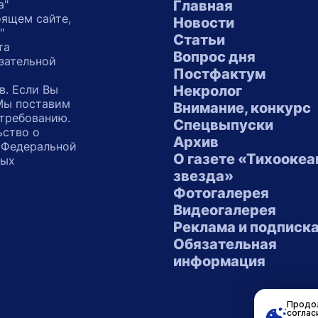
а"
Главная
оящем сайте,
Новости
"
Статьи
та
Вопрос дня
зательной
Постфактум
в. Если Вы
Некролог
 Мы поставим
Внимание, конкурс
 требованию.
Спецвыпуски
ьство о
Архив
 Федеральной
О газете «Тихоокеа
ных
звезда»
"
Фотогалерея
Видеогалерея
Реклама и подписк
Обязательная
информация
Продол
соглас