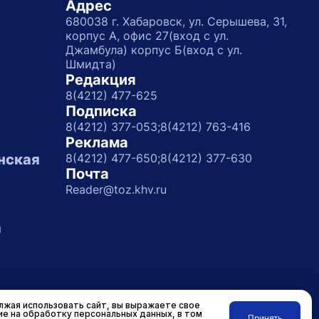
Адрес
680038 г. Хабаровск, ул. Серышева, 31,
корпус А, офис 27(вход с ул.
Джамбула) корпус Б(вход с ул.
Шмидта)
Редакция
8(4212) 477-625
Подписка
8(4212) 377-053;
8(4212) 763-416
Реклама
нская
8(4212) 477-650;
8(4212) 377-630
Почта
Reader@toz.khv.ru
а
жая использовать сайт, вы выражаете свое
ие на обработку персональных данных, в том
Принять