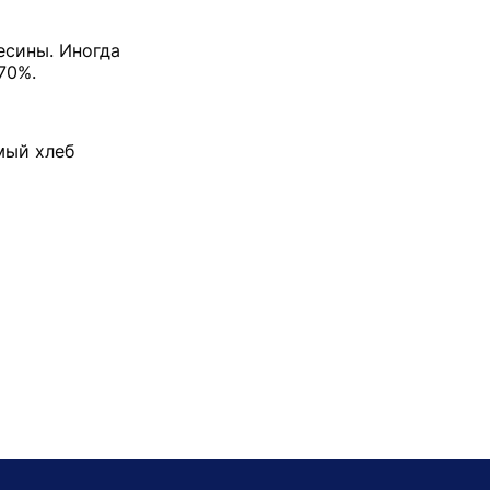
есины. Иногда
70%.
мый хлеб