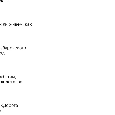
дать,
к ли живем, как
хабаровского
од
ребятам,
ок детство
о «Дороге
ы.