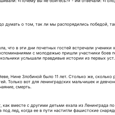
шивали: «Почему вы не боитесь?» - им отвечали: «Голо
о думать о том, так ли мы распорядились победой, та
а, что в эти дни почетных гостей встречали ученики 
воспоминаниями с молодежью пришли участники боев п
Школьники услышали правдивые истории из первых уст.
еве, Нине Злобиной было 11 лет. Столько же, сколько 
ей. Только вот для ленинградских мальчишек и девчон
чаяние, смерть.
т, как вместе с другими детьми ехала из Ленинграда п
а под лед, когда ее в пути настигли фашистские снаряд