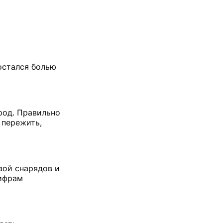
 остался болью
род. Правильно
 пережить,
вой снарядов и
цифрам