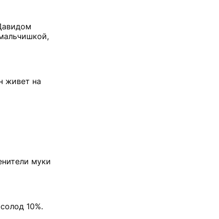
 Давидом
 мальчишкой,
н живет на
енители муки
 солод 10%.