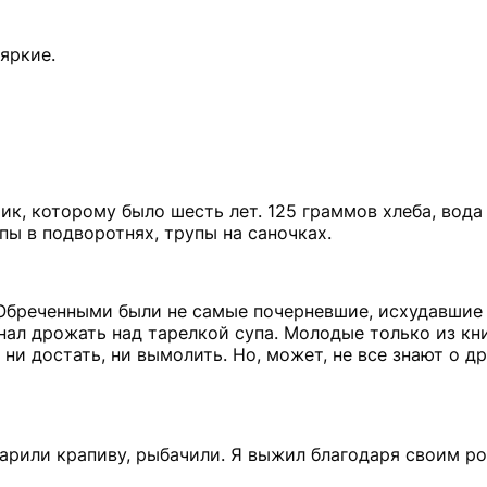
яркие.
к, которому было шесть лет. 125 граммов хлеба, вода
пы в подворотнях, трупы на саночках.
бреченными были не самые почерневшие, исхудавшие 
инал дрожать над тарелкой супа. Молодые только из кни
ни достать, ни вымолить. Но, может, не все знают о д
варили крапиву, рыбачили. Я выжил благодаря своим р