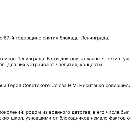
е 67-й годовщине снятия блокады Ленинграда.
тников Ленинграда. В эти дни они желанные гости в уч
ов. Для них устраивают чаепития, концерты.
ни Героя Советского Союза Н.М. Никитенко совершили
околений: родом из военного детства, в его числе бы
ских школ, узнавшими от блокадников немало фактов 