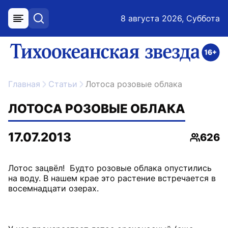
8 августа 2026, Суббота
меню
поиск
возрастное ограничение 16+
ссылка на главную
Главная
Статьи
Лотоса розовые облака
ЛОТОСА РОЗОВЫЕ ОБЛАКА
17.07.2013
626
Просмо
Лотос зацвёл! Будто розовые облака опустились
на воду. В нашем крае это растение встречается в
восемнадцати озерах.