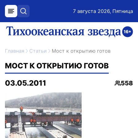
7 августа 2026, Пятница
меню
поиск
возрастное ограничение 16+
ссылка на главную
Главная
Статьи
Мост к открытию готов
МОСТ К ОТКРЫТИЮ ГОТОВ
03.05.2011
558
Просмо