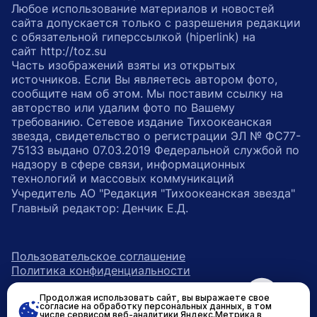
Любое использование материалов и новостей
сайта допускается только с разрешения редакции
с обязательной гиперссылкой (hiperlink) на
сайт http://toz.su
Часть изображений взяты из открытых
источников. Если Вы являетесь автором фото,
сообщите нам об этом. Мы поставим ссылку на
авторство или удалим фото по Вашему
требованию. Сетевое издание Тихоокеанская
звезда, свидетельство о регистрации ЭЛ № ФС77-
75133 выдано 07.03.2019 Федеральной службой по
надзору в сфере связи, информационных
технологий и массовых коммуникаций
Учредитель АО "Редакция "Тихоокеанская звезда"
Главный редактор: Денчик Е.Д.
Пользовательское соглашение
Политика конфиденциальности
Продолжая использовать сайт, вы выражаете свое
возрастное ограничение 16+
ссылка на главную
согласие на обработку персональных данных, в том
числе сервисом веб-аналитики Яндекс.Метрика в