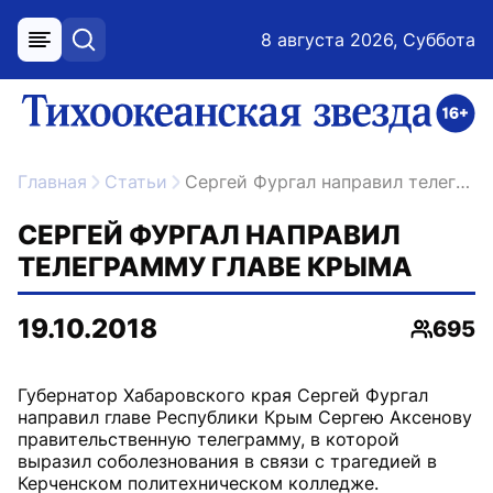
8 августа 2026, Суббота
меню
поиск
возрастное ограничение 16+
ссылка на главную
Главная
Статьи
Сергей Фургал направил телеграмму главе Крыма
СЕРГЕЙ ФУРГАЛ НАПРАВИЛ
ТЕЛЕГРАММУ ГЛАВЕ КРЫМА
19.10.2018
695
Просмо
Губернатор Хабаровского края Сергей Фургал
направил главе Республики Крым Сергею Аксенову
правительственную телеграмму, в которой
выразил соболезнования в связи с трагедией в
Керченском политехническом колледже.