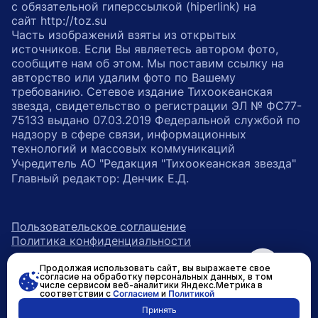
с обязательной гиперссылкой (hiperlink) на
сайт http://toz.su
Часть изображений взяты из открытых
источников. Если Вы являетесь автором фото,
сообщите нам об этом. Мы поставим ссылку на
авторство или удалим фото по Вашему
требованию. Сетевое издание Тихоокеанская
звезда, свидетельство о регистрации ЭЛ № ФС77-
75133 выдано 07.03.2019 Федеральной службой по
надзору в сфере связи, информационных
технологий и массовых коммуникаций
Учредитель АО "Редакция "Тихоокеанская звезда"
Главный редактор: Денчик Е.Д.
Пользовательское соглашение
Политика конфиденциальности
Продолжая использовать сайт, вы выражаете свое
возрастное ограничение 16+
ссылка на главную
согласие на обработку персональных данных, в том
числе сервисом веб-аналитики Яндекс.Метрика в
соответствии с
Согласием
и
Политикой
ссылка на страницу в Вконтакте
ссылка на страницу в Одно
ссылка на канал в Тел
Принять
Разработано в
RASA