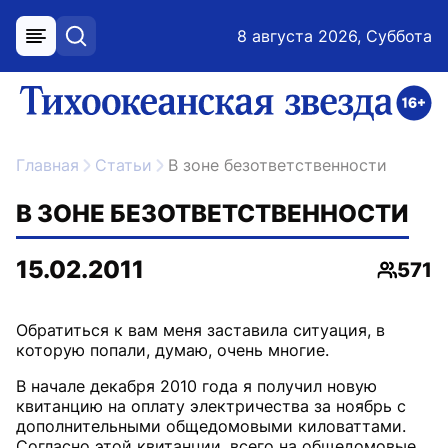
8 августа 2026, Суббота
меню
поиск
возрастное ограничение 16+
ссылка на главную
Главная
Статьи
В зоне безответственности
В ЗОНЕ БЕЗОТВЕТСТВЕННОСТИ
15.02.2011
571
Просм
Обратиться к вам меня заставила ситуация, в
В начале декабря 2010 года я получил новую
квитанцию на оплату электричества за ноябрь с
дополнительными общедомовыми киловаттами.
Согласно этой квитанции, всего на общедомовые