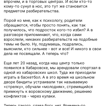
впрочем, и в торговых центрах. И если кто-то
кому-то сунул в нос, это тут же становится
предметом разбирательства.
Порой ко мне, как к психологу, родители
обращаются, чтобы просто понять, как так
получилось, что подросток кого-то избил? А в
разговоре припоминают, что, когда сами
взрослели, никаких разбирательств на подобные
темы не было. Ну, подумаешь, подрались,
выяснили, кто сильнее - вот и все! И никого в свои
дела не посвящали. А теперь что?
Еще лет 20 назад, когда наш центр только
появился в Хабаровске, мы арендовали спортзал в
одной из хабаровских школ. Туда же приходили
играть в баскетбол. А в это время на школьном
дворе бандиты устраивали так называемую
«стрелку», обучали «молодняк», стремящийся
примкнуть к воровскому движению, решению
конфликтов - через кулаки.
Теперь такого, слава богу, нет. Времена-то