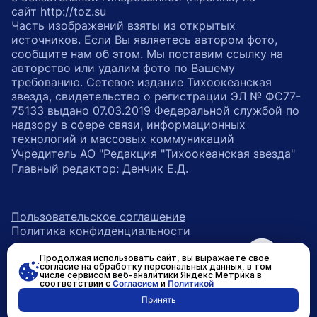
сайт http://toz.su
Часть изображений взяты из открытых
источников. Если Вы являетесь автором фото,
сообщите нам об этом. Мы поставим ссылку на
авторство или удалим фото по Вашему
требованию. Сетевое издание Тихоокеанская
звезда, свидетельство о регистрации ЭЛ № ФС77-
75133 выдано 07.03.2019 Федеральной службой по
надзору в сфере связи, информационных
технологий и массовых коммуникаций
Учредитель АО "Редакция "Тихоокеанская звезда"
Главный редактор: Денчик Е.Д.
Пользовательское соглашение
Политика конфиденциальности
Продолжая использовать сайт, вы выражаете свое
возрастное ограничение 16+
ссылка на главную
согласие на обработку персональных данных, в том
числе сервисом веб-аналитики Яндекс.Метрика в
соответствии с
Согласием
и
Политикой
ссылка на страницу в Вконтакте
ссылка на страницу в Одно
ссылка на канал в Тел
Принять
Разработано в
RASA