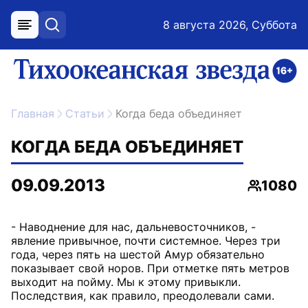
8 августа 2026, Суббота
меню
поиск
возрастное ограничение 16+
ссылка на главную
Главная
Статьи
Когда беда объединяет
КОГДА БЕДА ОБЪЕДИНЯЕТ
09.09.2013
1080
Просмот
- Наводнение для нас, дальневосточников, -
явление привычное, почти системное. Через три
года, через пять на шестой Амур обязательно
показывает свой норов. При отметке пять метров
выходит на пойму. Мы к этому привыкли.
Последствия, как правило, преодолевали сами.