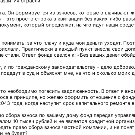
азвития отрасли.
та. Он формируется из взносов, которые оплачивают ж
 - это просто строка в квитанции без каких-либо разъ
 документ, который определяет, на что идут наши средс
 понимать, за что плачу и куда мои деньги уходят. Поэ
прислали. Практически в каждый пункт внесла свои доп
 стали. Ответ фонда свелся к: «Без ваших денег обой
г, и по гражданскому законодательству - дело доброво
 подадут в суд и объяснят мне, на что и сколько моих д
что необходимо погасить задолженность. В ответ я вно
зноса в принципе, но желаю оформить отношения с фонд
043 года, когда наступит срок капитального ремонта в
аво сбора взноса по вашему дому фонд передал управл
алом 10 тысяч рублей и не является кредитной организ
дать право сбора взноса частной компании, и не понят
и не будет?