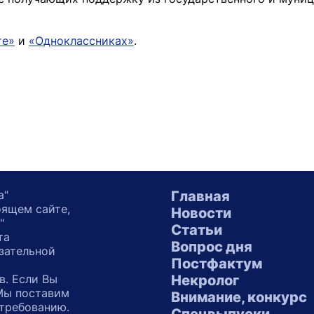
те»
и
«Одноклассниках»
.
а"
Главная
оящем сайте,
Новости
"
Статьи
та
Вопрос дня
зательной
Постфактум
в. Если Вы
Некролог
 Мы поставим
Внимание, конкурс
 требованию.