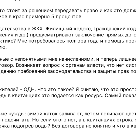
о стоит за решением передавать право и как это дол
мов в крае примерно 5 процентов.
ательства в ЖКХ. Жилищный кодекс, Гражданский код
жения и др.) предусматривают заключение прямых дого
тике? Мне потребовалось полтора года и помощь про
ию.
ые с непонятными мне начислениями, и теперь лишнее 
овор. Возникает вопрос к органам власти, что нет сис
дению требований законодательства и защиты прав п
телей - ОДН. Что это такое? Я считаю, что это прост
ведь в квитанциях это подается как ресурс. Самый пока
ые нужды: зимой каток заливают, летом поливают цвет
подсчитать. Но если этого нет, а в квитанциях строка 
очка подогрев воды? Без договора непонятно и что в к