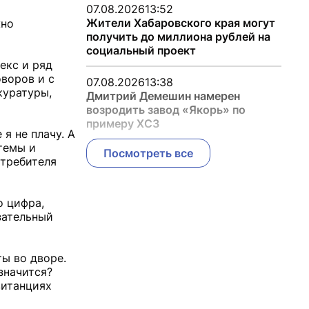
07.08.2026
13:52
Жители Хабаровского края могут
жно
получить до миллиона рублей на
социальный проект
екс и ряд
воров и с
07.08.2026
13:38
куратуры,
Дмитрий Демешин намерен
возродить завод «Якорь» по
примеру ХСЗ
я не плачу. А
темы и
Посмотреть все
отребителя
о цифра,
зательный
ы во дворе.
значится?
витанциях