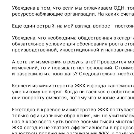
Убеждена в том, что если мы оплачиваем ОДН, т
ресурсоснабжающие организации. На каких счетах
Еще один острый, на мой взгляд, вопрос - посто
Убеждена, что необходима общественная эксперт
обязательное условие для обоснования роста сто
производственной, инвестиционной и направленно
А есть ли изменения в результате? Проводится мо
изменений, то и повышать нет оснований. Стоимос
и разрешило их повышать? Следовательно, необхо
Коллеги из министерства ЖКХ и фонда капремонта
уже никому не верят. Когда пытаешься с собствен
они попросту смеются, потому что многие инстанц
Ежегодно в краевое министерство ЖКХ поступает 
только официальные обращения, мы не учитываем
нас в крае всего чуть более восьми тысяч много
ЖКХ сегодня не хватает эффективности в процес
качеством продукции организаций ЖКХ, к тому ж