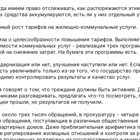
огда имеем право отслеживать, как распоряжаются эти
 средства аккумулируются, есть ли у них отдельный у
янный рост тарифов на жилищно-коммунальные услуги.
иза о целесообразности повышения тарифов. Выполняе
имости коммунальных услуг - реализация трех програ
й на снижение затрат. На бумаге эти программы есть.
дернизация или нет, улучшения наступили или нет. Есл
ть увеличивать только из-за того, что государство п
димо контролировать результаты и качество услуг.
 говорят о том, что граждане должны быть активнее. 
никами разговаривать, предлагать что-то посмотреть, 
ии прошли, но результатов не получили.
около трех тысяч обращений, в прокуратуру - четыре 
 обращения, поступающие в различные общественные 
квартирных домов. Даже приблизительная арифметика п
се регулирования жилищных отношений и контроля за р
е получающих поддержку из государственного и муни