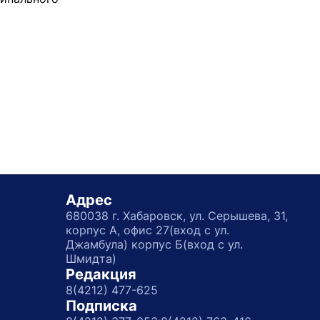
Адрес
680038 г. Хабаровск, ул. Серышева, 31,
корпус А, офис 27(вход с ул.
Джамбула) корпус Б(вход с ул.
Шмидта)
Редакция
8(4212) 477-625
Подписка