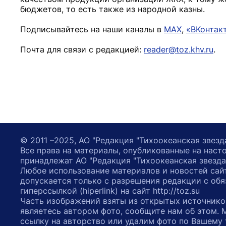
бюджетов, то есть также из народной казны.
Подписывайтесь на наши каналы в
MAX
,
«ВКонтак
Почта для связи с редакцией:
reader@toz.khv.ru
.
© 2011 –2025, АО "Редакция "Тихоокеанская звезд
Все права на материалы, опубликованные на наст
принадлежат АО "Редакция "Тихоокеанская звезда
Любое использование материалов и новостей сай
допускается только с разрешения редакции с обя
гиперссылкой (hiperlink) на сайт http://toz.su
Часть изображений взяты из открытых источнико
являетесь автором фото, сообщите нам об этом.
ссылку на авторство или удалим фото по Вашему