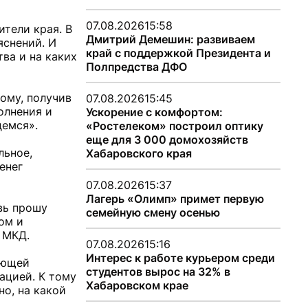
07.08.2026
15:58
ители края. В
Дмитрий Демешин: развиваем
яснений. И
край с поддержкой Президента и
тва и на каких
Полпредства ДФО
тому, получив
07.08.2026
15:45
олнения и
Ускорение с комфортом:
демся».
«Ростелеком» построил оптику
еще для 3 000 домохозяйств
льное,
Хабаровского края
енег
07.08.2026
15:37
Лагерь «Олимп» примет первую
вь прошу
семейную смену осенью
ом и
 МКД.
07.08.2026
15:16
Интерес к работе курьером среди
яющей
студентов вырос на 32% в
ацией. К тому
Хабаровском крае
но, на какой