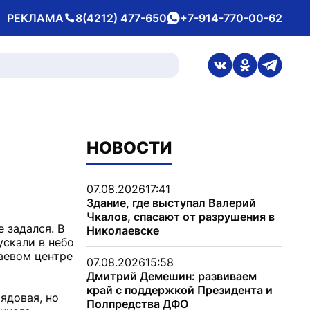
РЕКЛАМА
8(4212) 477-650
+7-914-770-00-62
Телефон
whatsApp
ссылка на стран
ссылка на 
ссылка
НОВОСТИ
07.08.2026
17:41
Здание, где выступал Валерий
Чкалов, спасают от разрушения в
 задался. В
Николаевске
ускали в небо
аевом центре
07.08.2026
15:58
Дмитрий Демешин: развиваем
край с поддержкой Президента и
ядовая, но
Полпредства ДФО