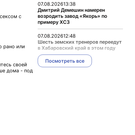
07.08.2026
13:38
Дмитрий Демешин намерен
возродить завод «Якорь» по
 сексом с
примеру ХСЗ
07.08.2026
12:48
Шесть земских тренеров переедут
о рано или
в Хабаровский край в этом году
Посмотреть все
йтесь своей
ше дома - под