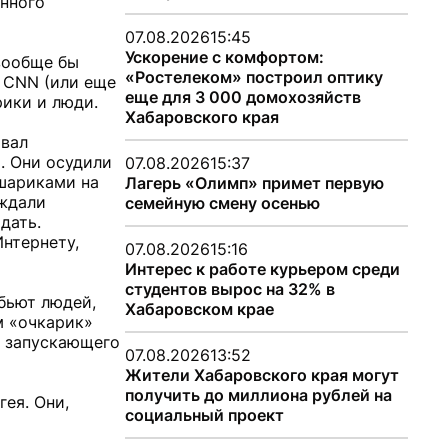
енного
07.08.2026
15:45
Ускорение с комфортом:
 вообще бы
«Ростелеком» построил оптику
о СNN (или еще
еще для 3 000 домохозяйств
рики и люди.
Хабаровского края
овал
. Они осудили
07.08.2026
15:37
 шариками на
Лагерь «Олимп» примет первую
рждали
семейную смену осенью
дать.
Интернету,
07.08.2026
15:16
Интерес к работе курьером среди
студентов вырос на 32% в
бьют людей,
Хабаровском крае
м «очкарик»
а, запускающего
07.08.2026
13:52
Жители Хабаровского края могут
получить до миллиона рублей на
ея. Они,
социальный проект