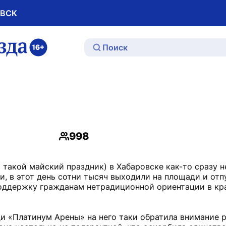
ОВСК
ю
998
Просмотры
 такой майский праздник) в Хабаровске как-то сразу не
, в этот день сотни тысяч выходили на площади и отп
оддержку гражданам нетрадиционной ориентации в кр
ди «Платинум Арены» на него таки обратила внимание р