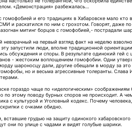
она настолько не толерантной, что оскорбила единств
 делом. «Демонстрация» разбежалась…
 с гомофобией и его традициях в Хабаровске мало кто
СМИ и раскатился по ним с грохотом. Говорят, даже п
разогнан митинг борцов с гомофобией, - пострадали ша
ей невзрачный на первый взгляд факт на неделю взволн
 эту запустили люди, вполне традиционной ориентации
ись обсуждения и споры. В результате одинокий гей с
иганов - жестоким воплощением гомофобии. Одни утве
 морду шароносцу дали, другие обещали в морду за это 
 гомофобы, но и весьма агрессивные толеранты. Слава 
ютерами.
ровске гораздо чаще по «иделогическим» соображениям 
о по этому поводу бурных споров не происходит. А че
этика с культурой и Уголовный кодекс. Почему человек
 скрипки с очками обидно.
, вставшие грудью на защиту одинокого хабаровского г
ут они по улице с чадами и видят голубые шарики.