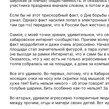
широкая (в плечах) общественность. И оказалась 
участника праздника вначале словом, а потом и
Если бы не этот прискорбный факт, о Дне борьбы
узнал. Однако факт насилия попал в электронные 
там где-то) передали, что в России был жестоко 
Самое, с моей точки зрения, удивительное, что с
хабаровское интернет-сообщество. Причем волну
факт мордобития и даже очень агрессивно. Начал
площади стал значительной фигурой, а пара хул
(не выходя за рамки Интернета), что и сами бы в
Оказалось, что у нас есть не только агрессивные
толпа собралась не на площади, а дома за компь
Все это удивило. Во-первых, потому, что в Хаба
носящих очки на носу или скрипки под мышкой. Н
хуже гея? Бить нельзя никого - об этом говорят 
голубые шарики, бить особенно как-то нельзя? За
Во-вторых, удивили агрессивно толерантные люди
между прочим, отцы и матери своих детей. Вот ид