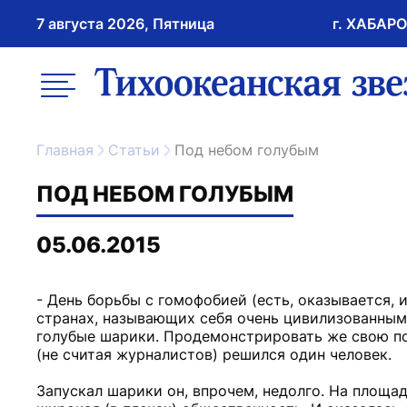
7 августа 2026, Пятница
г. ХАБАР
возрастное ограничение 16+
меню
ссылка на главну
Главная
Статьи
Под небом голубым
ПОД НЕБОМ ГОЛУБЫМ
05.06.2015
- День борьбы с гомофобией (есть, оказывается, и
странах, называющих себя очень цивилизованными
голубые шарики. Продемонстрировать же свою п
(не считая журналистов) решился один человек.
Запускал шарики он, впрочем, недолго. На площа