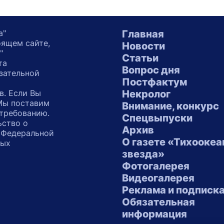
а"
Главная
оящем сайте,
Новости
"
Статьи
та
Вопрос дня
зательной
Постфактум
в. Если Вы
Некролог
 Мы поставим
Внимание, конкурс
 требованию.
Спецвыпуски
ьство о
Архив
 Федеральной
О газете «Тихоокеа
ных
звезда»
"
Фотогалерея
Видеогалерея
Реклама и подписк
Обязательная
информация