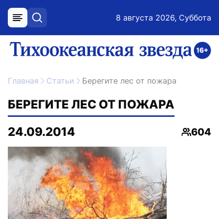
8 августа 2026, Суббота
меню
поиск
возрастное ограничение 16+
ссылка на главную
Главная
Статьи
Берегите лес от пожара
БЕРЕГИТЕ ЛЕС ОТ ПОЖАРА
24.09.2014
604
Просмо