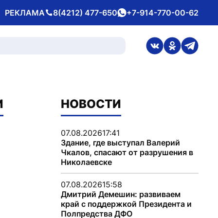
РЕКЛАМА
8(4212) 477-650
+7-914-770-00-62
Телефон
whatsApp
ссылка на стран
ссылка на 
ссылка
И
НОВОСТИ
07.08.2026
17:41
Здание, где выступал Валерий
Чкалов, спасают от разрушения в
Николаевске
07.08.2026
15:58
Дмитрий Демешин: развиваем
край с поддержкой Президента и
Полпредства ДФО