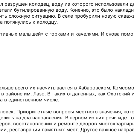
ыл разрушен колодец, воду из которого использовали д
тали бутилированную воду. Конечно, это было накладн
ить сложную ситуацию. В селе пробурили новую скваж
 потянулись к колодцу.
ктивных малышей» с горками и качелями. И снова помо
ольше всего их насчитывается в Хабаровском, Комсом
в районе им. Лазо. В таких отдаленных, как Охотский 
а в единственном числе.
еловек. Приоритетные вопросы местного значения, кот
лить на два направления. В первом из них речь идет 
еров, восстановлении и ремонте дворов многоквартир
ии, реставрации памятных мест. Другое важное напра