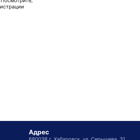
. Посмотрите,
нистрации
Адрес
680038 г. Хабаровск, ул. Серышева, 31,