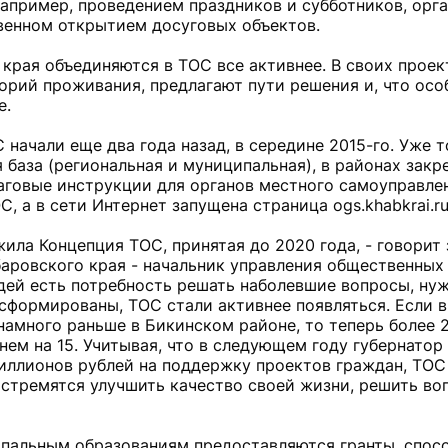
апример, проведением праздников и субботников, орг
венном открытием досуговых объектов.
края объединяются в ТОС все активнее. В своих прое
рий проживания, предлагают пути решения и, что особ
е.
начали еще два года назад, в середине 2015-го. Уже т
база (региональная и муниципальная), в районах закр
аговые инструкции для органов местного самоуправле
а в сети Интернет запущена страница ogs.khabkrai.ru
ила Концепция ТОС, принятая до 2020 года, - говорит
аровского края - начальник управления общественных
юдей есть потребность решать наболевшие вопросы, ну
 сформированы, ТОС стали активнее появляться. Если в
намного раньше в Бикинском районе, то теперь более 2
ем на 15. Учитывая, что в следующем году губернатор
иллионов рублей на поддержку проектов граждан, ТОС
и стремятся улучшить качество своей жизни, решить в
ипальным образованиям предоставляются гранты, спос