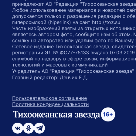
принадлежат АО "Редакция "Тихоокеанская звезда
Любое использование материалов и новостей сай
допускается только с разрешения редакции с обя
гиперссылкой (hiperlink) на сайт http://toz.su
Часть изображений взяты из открытых источнико
являетесь автором фото, сообщите нам об этом.
ссылку на авторство или удалим фото по Вашему
Сетевое издание Тихоокеанская звезда, свидетел
регистрации ЭЛ № ФС77-75133 выдано 07.03.2019
службой по надзору в сфере связи, информацион
технологий и массовых коммуникаций
Учредитель АО "Редакция "Тихоокеанская звезда
Главный редактор: Денчик Е.Д.
Пользовательское соглашение
Политика конфиденциальности
возрастное ограничение 16+
ссылка на главную
ссылка на страницу в Вконтакте
ссылка на страницу в Одноклассниках
ссылка на канал в Телеграмм