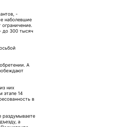
антов, -
се наболевшие
 ограничение.
- до 300 тысяч
росьбой
иобретении. А
 побеждают
из них
м этапе 14
ресованность в
ще раздумываете
дъезду, а