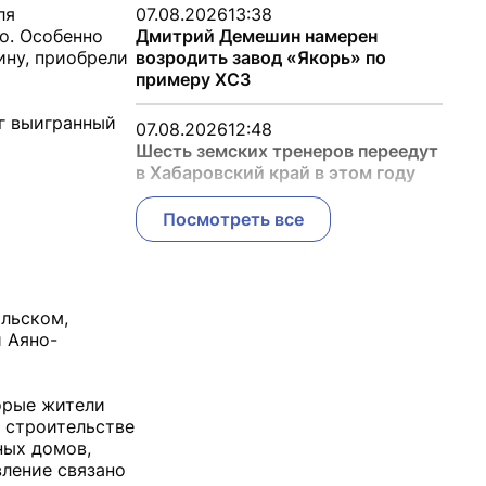
ля
07.08.2026
13:38
о. Особенно
Дмитрий Демешин намерен
ину, приобрели
возродить завод «Якорь» по
примеру ХСЗ
г выигранный
07.08.2026
12:48
Шесть земских тренеров переедут
в Хабаровский край в этом году
Посмотреть все
ольском,
и Аяно-
орые жители
о строительстве
ных домов,
вление связано