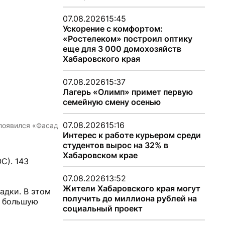
07.08.2026
15:45
Ускорение с комфортом:
«Ростелеком» построил оптику
еще для 3 000 домохозяйств
Хабаровского края
07.08.2026
15:37
Лагерь «Олимп» примет первую
семейную смену осенью
07.08.2026
15:16
 появился «Фасад
Интерес к работе курьером среди
студентов вырос на 32% в
Хабаровском крае
С). 143
07.08.2026
13:52
Жители Хабаровского края могут
адки. В этом
получить до миллиона рублей на
е большую
социальный проект