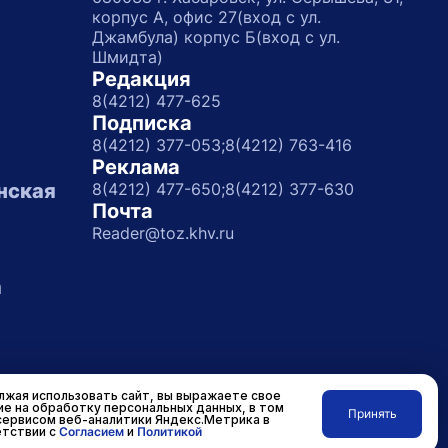
корпус А, офис 27(вход с ул.
Джамбула) корпус Б(вход с ул.
Шмидта)
Редакция
8(4212) 477-625
Подписка
8(4212) 377-053;
8(4212) 763-416
Реклама
нская
8(4212) 477-650;
8(4212) 377-630
Почта
Reader@toz.khv.ru
а
жая использовать сайт, вы выражаете свое
ие на обработку персональных данных, в том
Принять
сервисом веб-аналитики Яндекс.Метрика в
Разработано в
RASA
тствии с
Согласием
и
Политикой