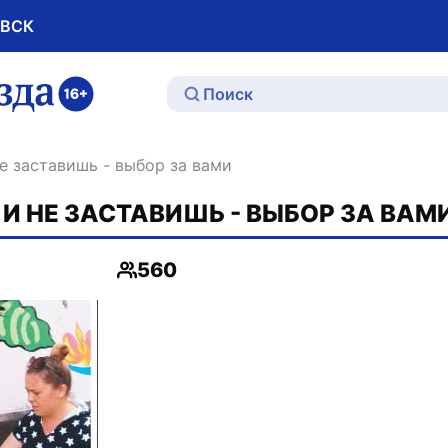
ОВСК
ю
не заставишь - выбор за вами
И НЕ ЗАСТАВИШЬ - ВЫБОР ЗА ВАМ
560
Просмотры