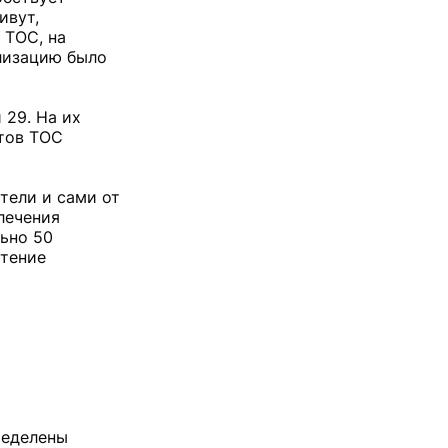
ивут,
 ТОС, на
ализацию было
 29. На их
ктов ТОС
тели и сами от
лечения
ьно 50
етение
ределены