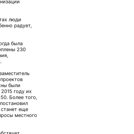
анизации
ктах люди
енно радует,
огда была
еплены 230
ния,
.
 заместитель
 проектов
жны были
 2015 году их
50. Более того,
 постановил
 станет еще
опросы местного
обствует