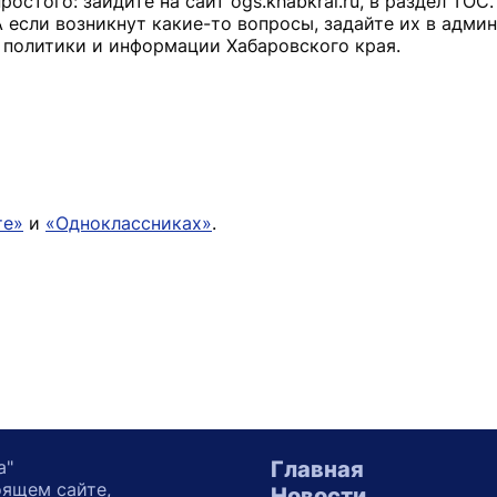
ростого: зайдите на сайт ogs.khabkrai.ru, в раздел ТОС
А если возникнут какие-то вопросы, задайте их в адми
 политики и информации Хабаровского края.
те»
и
«Одноклассниках»
.
а"
Главная
оящем сайте,
Новости