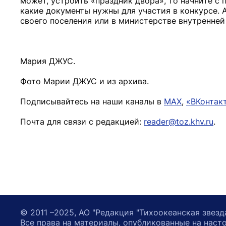
может, устроить «праздник двора», то начните с п
какие документы нужны для участия в конкурсе. 
своего поселения или в министерстве внутренней
Мария ДЖУС.
Фото Марии ДЖУС и из архива.
Подписывайтесь на наши каналы в
MAX
,
«ВКонтак
Почта для связи с редакцией:
reader@toz.khv.ru
.
© 2011 –2025, АО "Редакция "Тихоокеанская звезд
Все права на материалы, опубликованные на наст