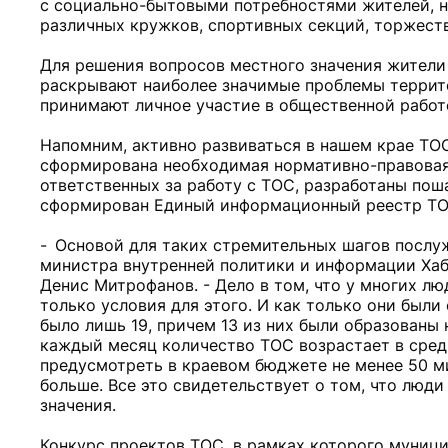
с социально-бытовыми потребностями жителей, н
различных кружков, спортивных секций, торжест
Для решения вопросов местного значения жители 
раскрывают наиболее значимые проблемы террито
принимают личное участие в общественной работ
Напомним, активно развиваться в нашем крае ТОС 
сформирована необходимая нормативно-правовая 
ответственных за работу с ТОС, разработаны пош
сформирован Единый информационный реестр ТОС, 
- Основой для таких стремительных шагов послуж
министра внутренней политики и информации Хаб
Денис Митрофанов. - Дело в том, что у многих л
только условия для этого. И как только они были
было лишь 19, причем 13 из них были образованы 
каждый месяц количество ТОС возрастает в средн
предусмотреть в краевом бюджете не менее 50 м
больше. Все это свидетельствует о том, что люд
значения.
Конкурс проектов ТОС, в рамках которого муниц