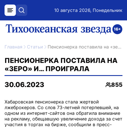
10 августа 2026, Понедельник
меню
поиск
возрастное ограничение 16+
ссылка на главную
Главная
Статьи
Пенсионерка поставила на «зеро» и… проиграла
ПЕНСИОНЕРКА ПОСТАВИЛА НА
«ЗЕРО» И… ПРОИГРАЛА
30.06.2023
855
Просмо
Хабаровская пенсионерка стала жертвой
лжеброкеров. Со слов 73-летней потерпевшей, на
одном из интернет-сайтов она обратила внимание
на рекламу, обещавшую увеличение дохода за счет
участия в торгах на бирже, сообщили в пресс-