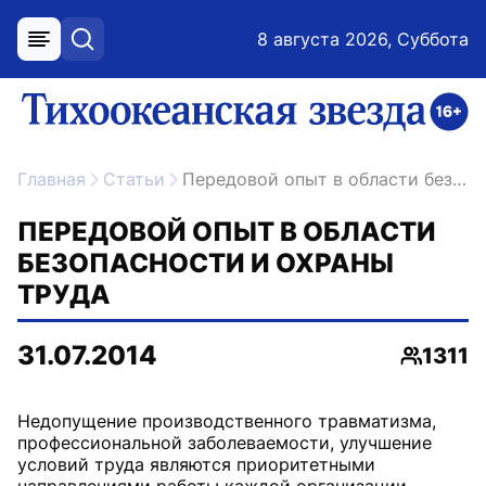
8 августа 2026, Суббота
меню
поиск
возрастное ограничение 16+
ссылка на главную
Главная
Статьи
Передовой опыт в области безопасности и охраны труда
ПЕРЕДОВОЙ ОПЫТ В ОБЛАСТИ
БЕЗОПАСНОСТИ И ОХРАНЫ
ТРУДА
31.07.2014
1311
Просмо
Недопущение производственного травматизма,
профессиональной заболеваемости, улучшение
условий труда являются приоритетными