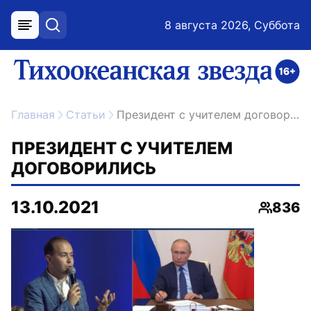
8 августа 2026, Суббота
меню
поиск
возрастное ограничение 16+
ссылка на главную
Главная
Статьи
Президент с учителем договорились
ПРЕЗИДЕНТ С УЧИТЕЛЕМ
ДОГОВОРИЛИСЬ
13.10.2021
836
Просмо