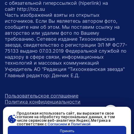
с обязательной гиперссылкой (hiperlink) на
сайт http://toz.su
Часть изображений взяты из открытых
источников. Если Вы являетесь автором фото,
сообщите нам об этом. Мы поставим ссылку на
авторство или удалим фото по Вашему
требованию. Сетевое издание Тихоокеанская
звезда, свидетельство о регистрации ЭЛ № ФС77-
75133 выдано 07.03.2019 Федеральной службой по
надзору в сфере связи, информационных
технологий и массовых коммуникаций
Учредитель АО "Редакция "Тихоокеанская звезда"
Главный редактор: Денчик Е.Д.
Пользовательское соглашение
Политика конфиденциальности
Продолжая использовать сайт, вы выражаете свое
возрастное ограничение 16+
ссылка на главную
согласие на обработку персональных данных, в том
числе сервисом веб-аналитики Яндекс.Метрика в
соответствии с
Согласием
и
Политикой
ссылка на страницу в Вконтакте
ссылка на страницу в Одно
ссылка на канал в Тел
Принять
Разработано в
RASA