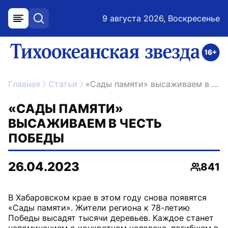
9 августа 2026, Воскресенье
меню
поиск
возрастное ограничение 16+
ссылка на главную
Главная
Статьи
«Сады памяти» высаживаем в честь Победы
«САДЫ ПАМЯТИ»
ВЫСАЖИВАЕМ В ЧЕСТЬ
ПОБЕДЫ
26.04.2023
841
Просмо
В Хабаровском крае в этом году снова появятся
«Сады памяти». Жители региона к 78-летию
Победы высадят тысячи деревьев. Каждое станет