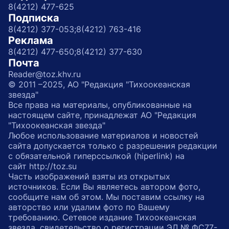
8(4212) 477-625
Подписка
8(4212) 377-053;
8(4212) 763-416
Реклама
8(4212) 477-650;
8(4212) 377-630
Почта
Reader@toz.khv.ru
© 2011 –2025, АО "Редакция "Тихоокеанская
звезда"
Все права на материалы, опубликованные на
настоящем сайте, принадлежат АО "Редакция
"Тихоокеанская звезда"
Любое использование материалов и новостей
сайта допускается только с разрешения редакции
с обязательной гиперссылкой (hiperlink) на
сайт http://toz.su
Часть изображений взяты из открытых
источников. Если Вы являетесь автором фото,
сообщите нам об этом. Мы поставим ссылку на
авторство или удалим фото по Вашему
требованию. Сетевое издание Тихоокеанская
звезда, свидетельство о регистрации ЭЛ № ФС77-