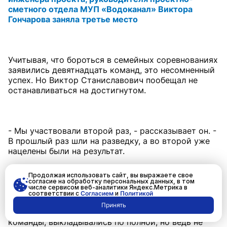
сметного отдела
МУП «Водоканал» Виктора
Гончарова заняла третье место
Учитывая, что бороться в семейных соревнованиях
заявились девятнадцать команд, это несомненный
успех. Но Виктор Станиславович пообещал не
останавливаться на достигнутом.
- Мы участвовали второй раз, - рассказывает он. -
В прошлый раз шли на разведку, а во второй уже
нацелены были на результат.
Продолжая использовать сайт, вы выражаете свое
согласие на обработку персональных данных, в том
числе сервисом веб-аналитики Яндекс.Метрика в
В программе соревнований было пять видов:
соответствии с
Согласием
и
Политикой
туристическая полоса препятствий, плавание,
Принять
настольный теннис, дартс и бег. Старались все
команды, выкладывались по полной, но ведь не