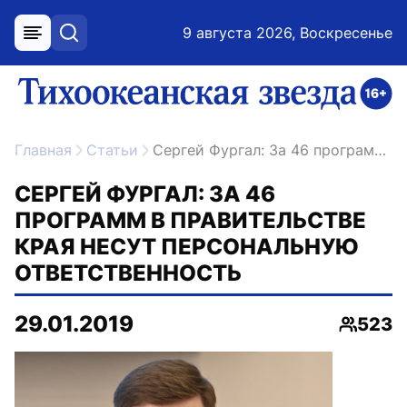
9 августа 2026, Воскресенье
меню
поиск
возрастное ограничение 16+
ссылка на главную
Главная
Статьи
Сергей Фургал: За 46 программ в правительстве края несут персональную ответственность
СЕРГЕЙ ФУРГАЛ: ЗА 46
ПРОГРАММ В ПРАВИТЕЛЬСТВЕ
КРАЯ НЕСУТ ПЕРСОНАЛЬНУЮ
ОТВЕТСТВЕННОСТЬ
29.01.2019
523
Просмо