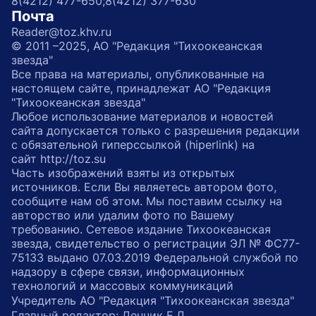
8(4212) 477-650;
8(4212) 377-630
Почта
Reader@toz.khv.ru
© 2011 –2025, АО "Редакция "Тихоокеанская
звезда"
Все права на материалы, опубликованные на
настоящем сайте, принадлежат АО "Редакция
"Тихоокеанская звезда"
Любое использование материалов и новостей
сайта допускается только с разрешения редакции
с обязательной гиперссылкой (hiperlink) на
сайт http://toz.su
Часть изображений взяты из открытых
источников. Если Вы являетесь автором фото,
сообщите нам об этом. Мы поставим ссылку на
авторство или удалим фото по Вашему
требованию. Сетевое издание Тихоокеанская
звезда, свидетельство о регистрации ЭЛ № ФС77-
75133 выдано 07.03.2019 Федеральной службой по
надзору в сфере связи, информационных
технологий и массовых коммуникаций
Учредитель АО "Редакция "Тихоокеанская звезда"
Главный редактор: Денчик Е.Д.