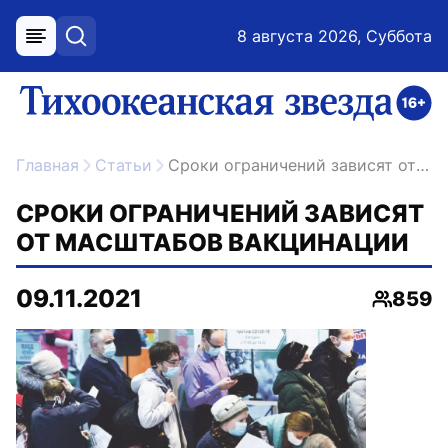
8 августа 2026, Суббота
меню
поиск
возрастное ограничение 16+
ссылка на главную
Главная
Статьи
Сроки ограничений зависят от масштабов вакцинации
СРОКИ ОГРАНИЧЕНИЙ ЗАВИСЯТ
ОТ МАСШТАБОВ ВАКЦИНАЦИИ
09.11.2021
859
Просмо