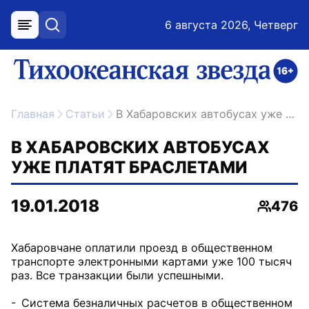
6 августа 2026, Четверг
меню
поиск
возрастное ограничение 16+
ссылка на главную
Главная
Статьи
В Хабаровских автобусах уже платят браслетами
В ХАБАРОВСКИХ АВТОБУСАХ
УЖЕ ПЛАТЯТ БРАСЛЕТАМИ
19.01.2018
476
Просмо
Хабаровчане оплатили проезд в общественном
транспорте электронными картами уже 100 тысяч
раз. Все транзакции были успешными.
- Система безналичных расчетов в общественном