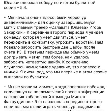
Юлаев» одержал победу по итогам буллитной
серии - 5:4.
- Мы начали очень плохо, были чересчур
академичными, - дал оценку завершившемуся
матчу главный тренер «Салавата Юлаева» Игорь
Захаркин. - К середине второго периода я увидел
команду, которая умеет двигаться, умеет
переходить в контратаку, угрожать воротам. Нам
повезло забросить быстрые две шайбы после
счета 1:3. В третьем периоде мы обычно умеем
доигрывать матчи, тем более, нам удалось
забросить четвертую шайбу. К сожалению,
случилось немыслимое удаление, это привело к
ничьей. Я очень рад, что мы впервые в этом сезоне
выиграли по буллитам.
- Мы не уловили момент, когда соперник побежал, -
подчеркнул на послематчевой пресс-конференции
наставник хабаровской команды Мисхат
Фахрутдинов. - Это началось в середине второго
периода, мы стали играть чересчур академично