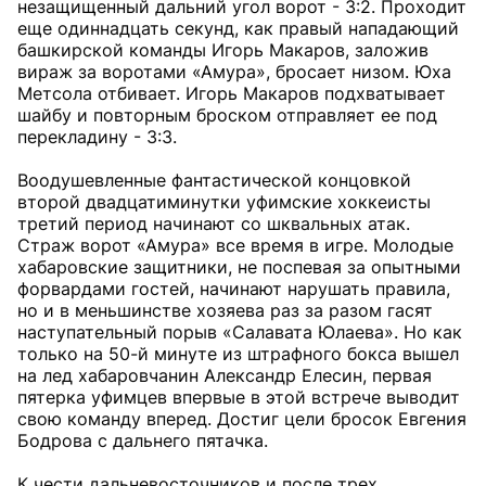
незащищенный дальний угол ворот - 3:2. Проходит
еще одиннадцать секунд, как правый нападающий
башкирской команды Игорь Макаров, заложив
вираж за воротами «Амура», бросает низом. Юха
Метсола отбивает. Игорь Макаров подхватывает
шайбу и повторным броском отправляет ее под
перекладину - 3:3.
Воодушевленные фантастической концовкой
второй двадцатиминутки уфимские хоккеисты
третий период начинают со шквальных атак.
Страж ворот «Амура» все время в игре. Молодые
хабаровские защитники, не поспевая за опытными
форвардами гостей, начинают нарушать правила,
но и в меньшинстве хозяева раз за разом гасят
наступательный порыв «Салавата Юлаева». Но как
только на 50-й минуте из штрафного бокса вышел
на лед хабаровчанин Александр Елесин, первая
пятерка уфимцев впервые в этой встрече выводит
свою команду вперед. Достиг цели бросок Евгения
Бодрова с дальнего пятачка.
К чести дальневосточников и после трех