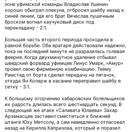
зоне уфимской команды Владислав Ушенин
хорошо обыграл опекуна, отбросил шайбу назад к
синей линии, где его брат Вячеслав пушечным
броском вогнал каучуковый диск под
перекладину - 2:1.
Большая часть второго периода проходила в
равной борьбе. Оба вратаря действовали надежно,
пока на последней минуте не разразилась голевая
феерия. Когда двухминутное удаление отбывал
шведский форвард уфимцев Линус Умарк, «Амур»
провел свою фирменную комбинацию. Теему
Рамстед от борта сделал передачу на пятачок,
откуда Ян Коларж в касание переправил шайбу в
сетку - 3:1.
К большому огорчению хабаровских болельщиков
их радость длилась всего шестнадцать секунд. В
следующей же атаке «Салавата Юлаева» Захар
Арзамасцев заставил сместиться к ближней
штанге Юху Метсолу, а сам немедленно отпасовал
назад на Кирилла Капризова, который и поразил