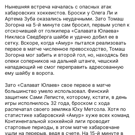
Нынешняя встреча началась с опасных атак
хабаровских хоккеистов. Броски у Олега Ли и
Артема Зуба оказались неудачными. Зато Томаш
Зогорна на 5-й минуте сам бросил, первым успел к
отскочившей от голкипера «Салавата Юлаева»
Никласа Сведберга шайбе и удачно добил ее в
сетку. Вскоре, когда «Амур» пытался реализовать
первое в матче численное превосходство, Томаш
Зогорна мог забить и второй гол, но, находясь без
опеки соперников на дальней штанге, чешский
нападающий не смог переправить адресованную
ему шайбу в ворота.
Зато «Салават Юлаев» свое первое в матче
большинство умело использовал. Финский
защитник Сами Леписте, которому, кстати, в день
игры исполнилось 32 года, броском с хода
распечатал своего земляка Юху Метсола. Хотя по
статистике хабаровский «Амур» хуже всех команд
Континентальной хоккейной лиги проводит
стартовые периоды, в этом матче хабаровчане
ушли на перерыв, ведя в счете. На 15-й минуте в