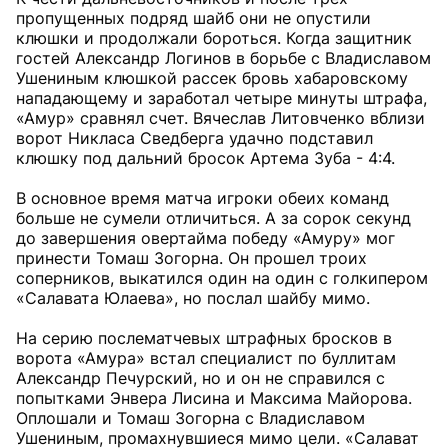
пропущенных подряд шайб они не опустили
клюшки и продолжали бороться. Когда защитник
гостей Александр Логинов в борьбе с Владиславом
Ушениным клюшкой рассек бровь хабаровскому
нападающему и заработал четыре минуты штрафа,
«Амур» сравнял счет. Вячеслав Литовченко вблизи
ворот Никласа Сведберга удачно подставил
клюшку под дальний бросок Артема Зуба - 4:4.
В основное время матча игроки обеих команд
больше не сумели отличиться. А за сорок секунд
до завершения овертайма победу «Амуру» мог
принести Томаш Зогорна. Он прошел троих
соперников, выкатился один на один с голкипером
«Салавата Юлаева», но послал шайбу мимо.
На серию послематчевых штрафных бросков в
ворота «Амура» встал специалист по буллитам
Александр Печурский, но и он не справился с
попытками Энвера Лисина и Максима Майорова.
Оплошали и Томаш Зогорна с Владиславом
Ушениным, промахнувшиеся мимо цели. «Салават