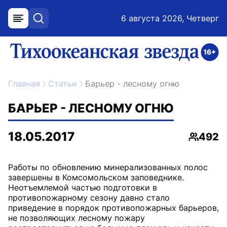
6 августа 2026, Четверг
меню
поиск
возрастное ограничение 16+
ссылка на главную
Главная
Статьи
Барьер - лесному огню
БАРЬЕР - ЛЕСНОМУ ОГНЮ
18.05.2017
492
Просмо
Работы по обновлению минерализованных полос
завершены в Комсомольском заповеднике.
Неотъемлемой частью подготовки в
противопожарному сезону давно стало
приведение в порядок противопожарных барьеров,
не позволяющих лесному пожару