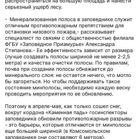
распространиться на большую площадь и нанести
серьезный ущерб лесу.
- Минерализованная полоса в заповеднике служит
отличным противопожарным препятствием для
остановки низового пожара, - рассказывает
специалист по связям с общественностью филиала
ФГБУ «Заповедное Приамурье» Александра
Степанова. - Ее эффективность зависит от размера
(лучше создавать полосы шириной не менее 2-2,5
метра) и качества очистки полосы. По правилам,
почва при создании полосы обнажается до
минерального слоя: не остается ничего, что могло
бы загореться. Но чтобы поддерживать такое
состояние минполосы, необходимо каждую весну
проводить мероприятия по ее обновлению.
Поэтому в апреле-мае, как только сошел снег,
вокруг кордона «Каменная падь» госинспекторы
заповедника обновили противопожарные разрывы
- это барьеры, которые отличаются от минполосы
еще большей шириной (в Комсомольском
заповеднике они составляют 6 метров).