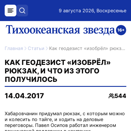
9 августа 2026, Воскресенье
меню
поиск
возрастное ограничение 16+
ссылка на главную
Главная
Статьи
Как геодезист «изобрёл» рюкзак, и что из этого получилось
КАК ГЕОДЕЗИСТ «ИЗОБРЁЛ»
РЮКЗАК, И ЧТО ИЗ ЭТОГО
ПОЛУЧИЛОСЬ
14.04.2017
544
Просмо
Хабаровчанин придумал рюкзак, с которым можно
и колесить по тайге, и ходить на деловые
переговоры. Павел Осипов работал инженером