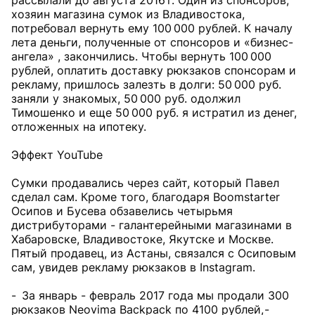
рассылали до августа 2016 г. Один из спонсоров,
хозяин магазина сумок из Владивостока,
потребовал вернуть ему 100 000 рублей. К началу
лета деньги, полученные от спонсоров и «бизнес-
ангела» , закончились. Чтобы вернуть 100 000
рублей, оплатить доставку рюкзаков спонсорам и
рекламу, пришлось залезть в долги: 50 000 руб.
заняли у знакомых, 50 000 руб. одолжил
Тимошенко и еще 50 000 руб. я истратил из денег,
отложенных на ипотеку.
Эффект YouTube
Сумки продавались через сайт, который Павел
сделал сам. Кроме того, благодаря Boomstarter
Осипов и Бусева обзавелись четырьмя
дистрибуторами - галантерейными магазинами в
Хабаровске, Владивостоке, Якутске и Москве.
Пятый продавец, из Астаны, связался с Осиповым
сам, увидев рекламу рюкзаков в Instagram.
- За январь - февраль 2017 года мы продали 300
рюкзаков Neovima Backpack по 4100 рублей, -