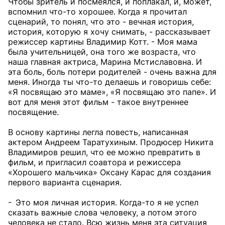
Чтобы зритель и посмеялся, и поплакал, и, может,
вспомнил что-то хорошее. Когда я прочитал
сценарий, то понял, что это - вечная история,
история, которую я хочу снимать, - рассказывает
режиссер картины Владимир Котт. - Моя мама
была учительницей, она того же возраста, что
наша главная актриса, Марина Мстиславовна. И
эта боль, боль потери родителей - очень важна для
меня. Иногда ты что-то делаешь и говоришь себе:
«Я посвящаю это маме», «Я посвящаю это папе». И
вот для меня этот фильм - такое внутреннее
посвящение.
В основу картины легла повесть, написанная
актером Андреем Таратухиным. Продюсер Никита
Владимиров решил, что ее можно превратить в
фильм, и пригласил соавтора и режиссера
«Хорошего мальчика» Оксану Карас для создания
первого варианта сценария.
- Это моя личная история. Когда-то я не успел
сказать важные слова человеку, а потом этого
человека не стало. Всю жизнь меня эта ситуация