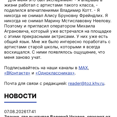
жизни работал с артистами такого класса, -
поделился впечатлениями Владимир Котт. - Я
никогда не снимал Алису Бруновну Фрейндлих. Я
никогда не снимал Марину Мстиславовну Неелову.
Поэтому и пригласил оператором Михаила
Аграновича, который уже встречался на площадке
с этими прекрасными актрисами. У них уже есть
общий язык. Мне же было интересно поработать с
артистами старой школы, которыми я всегда
восхищался. С ними появлялось ощущение, что
меня заново учат.
Подписывайтесь на наши каналы в
MAX
,
«ВКонтакте»
и
«Одноклассниках»
.
Почта для связи с редакцией:
reader@toz.khv.ru
.
НОВОСТИ
07.08.2026
17:41
Здание, где выступал Валерий Чкалов, спасают от