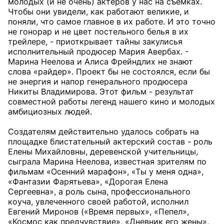
молодых (и не очень) актеров у нас на съемках.
Чтобы они увидели, как работают великие, и
поняли, что самое главное в их работе. И это точно
не гонорар и не цвет постельного белья в их
трейлере, - приоткрывает тайны закулисья
исполнительный продюсер Мария Авербах. -
Марина Неелова и Алиса Фрейндлих не знают
слова «райдер». Проект бы не состоялся, если бы
не энергия и напор генерального продюсера
Никиты Владимирова. Этот фильм - результат
совместной работы легенд нашего кино и молодых
амбициозных людей.
Создателям действительно удалось собрать на
площадке блистательный актерский состав - роль
Елены Михайловны, деревенской учительницы,
сыграла Марина Неелова, известная зрителям по
фильмам «Осенний марафон», «Ты у меня одна»,
«Фантазии Фарятьева», «Дорогая Елена
Сергеевна», а роль сына, профессионального
коуча, увлеченного своей работой, исполнил
Евгений Миронов («Время первых», «Пепел»,
«Космос как предчувствие», «Дневник его жены»,