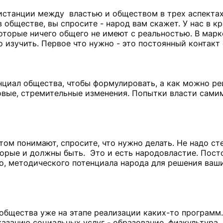
истанции между властью и обществом в трех аспектах:
обществе, вы спросите - народ вам скажет. У нас в к
оторые ничего общего не имеют с реальностью. В марк
до изучить. Первое что нужно - это постоянный контак
нциал общества, чтобы формулировать, а как можно ре
овые, стремительные изменения. Попытки власти сами
том понимают, спросите, что нужно делать. Не надо сте
орые и должны быть. Это и есть народовластие. Пост
го, методического потенциала народа для решения ваш
 общества уже на этапе реализации каких-то программ
азанию социальных услуг - образование, физкультура, к