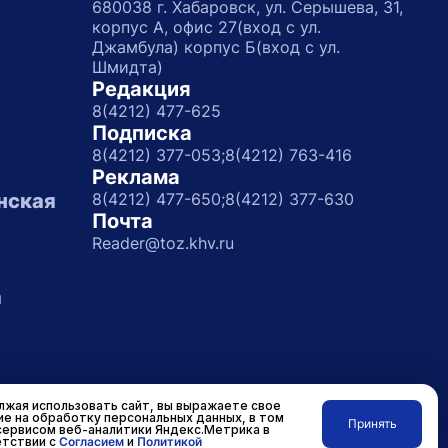
680038 г. Хабаровск, ул. Серышева, 31,
корпус А, офис 27(вход с ул.
Джамбула) корпус Б(вход с ул.
Шмидта)
Редакция
8(4212) 477-625
Подписка
8(4212) 377-053;
8(4212) 763-416
Реклама
нская
8(4212) 477-650;
8(4212) 377-630
Почта
Reader@toz.khv.ru
а
жая использовать сайт, вы выражаете свое
ие на обработку персональных данных, в том
Принять
сервисом веб-аналитики Яндекс.Метрика в
Разработано в
RASA
тствии с
Согласием
и
Политикой