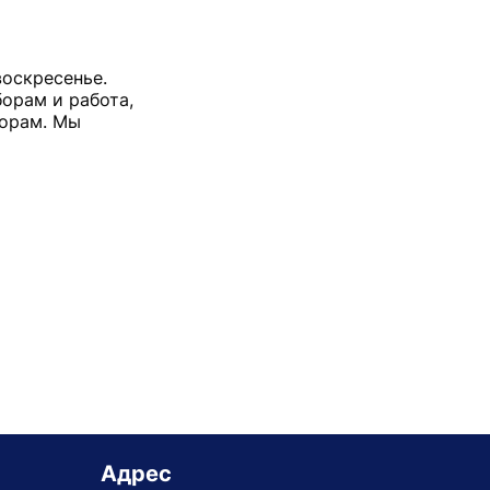
воскресенье.
борам и работа,
борам. Мы
Адрес