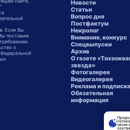
оящем сайте,
Новости
"
Статьи
та
Вопрос дня
зательной
Постфактум
в. Если Вы
Некролог
 Мы поставим
Внимание, конкурс
 требованию.
Спецвыпуски
ьство о
Архив
 Федеральной
О газете «Тихоокеа
ных
звезда»
"
Фотогалерея
Видеогалерея
Реклама и подписк
Обязательная
информация
Продол
соглас
числе 
соотве