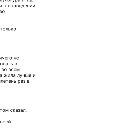
я о проведении
во
 только
ичего не
овать в
 во всем
на жила лучше и
летень раз в
том сказал.
своей