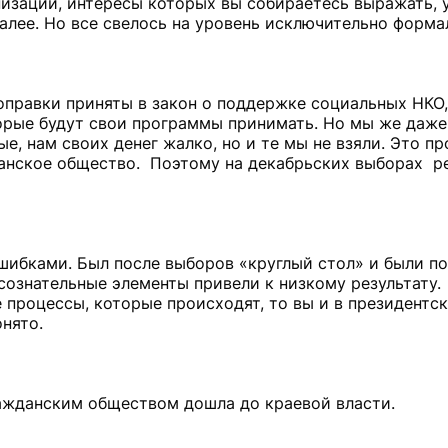
анизации, интересы которых вы собираетесь выражать, 
далее. Но все свелось на уровень исключительно форм
оправки приняты в закон о поддержке социальных НКО,
орые будут свои программы принимать. Но мы же даже
е, нам своих денег жалко, но и те мы не взяли. Это пр
анское общество. Поэтому на декабрьских выборах ре
шибками. Был после выборов «круглый стол» и были п
несознательные элементы привели к низкому результату
е процессы, которые происходят, то вы и в президентс
онято.
ажданским обществом дошла до краевой власти.