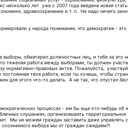
кс несколько лет уже с 2007 года введена новая стать
ономике, здравоохранении и т. п. Не надо ничего зано
рмировали у народа понимание, что демократия - это
а выборы, обматерил должностных лиц, и тебе за это н
это тяжелая работа между выборами, ты должен участв
изу нормативно-правовых актов. Пожалуйста, участвуй
 постоянная твоя работа, если ты хочешь, чтобы стра
ен для этого что-то делать. А не так, что опустил бюл
емократических процессах - им бы еще кто-нибудь об э
убличных слушаниях, организовывать территориальное
нает. Мы не можем граждан заставить даже управлять 
 осознанного выбора мы от граждан ожидаем?!