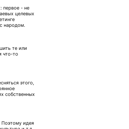
 первое - не
раевых целевых
етинге
т с народом.
шить те или
м что-то
сняться этого,
оянное
их собственных
. Поэтому идея
ультура и т.д.