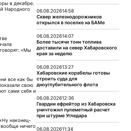
оры в декабре.
еей Народного
06.08.2026
14:58
Сквер железнодорожников
открылся в поселке на БАМе
06.08.2026
14:07
тве
Более тысячи тонн топлива
ачала
доставили на север Хабаровского
 говорят: «Мы
края за неделю
06.08.2026
13:27
Хабаровские корабелы готовы
строить суда для
ни все как бы
дноуглубительного флота
показали свою
ют сами себя и
06.08.2026
12:36
Гвардии ефрейтор из Хабаровска
уничтожил пулеметный расчет
при штурме Угледара
 «Ну наконец-
 вообще ничего
06.08.2026
11:34