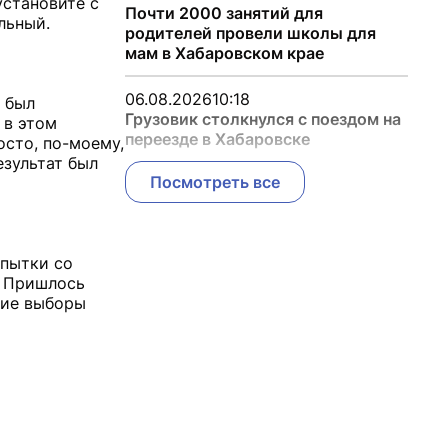
установите с
Почти 2000 занятий для
альный.
родителей провели школы для
мам в Хабаровском крае
06.08.2026
10:18
 был
Грузовик столкнулся с поездом на
 в этом
переезде в Хабаровске
осто, по-моему,
зультат был
Посмотреть все
опытки со
. Пришлось
кие выборы