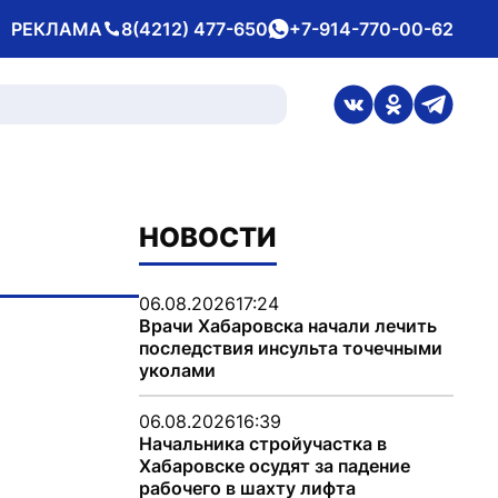
РЕКЛАМА
8(4212) 477-650
+7-914-770-00-62
Телефон
whatsApp
ссылка на стран
ссылка на 
ссылка
НОВОСТИ
06.08.2026
17:24
Врачи Хабаровска начали лечить
последствия инсульта точечными
уколами
06.08.2026
16:39
Начальника стройучастка в
Хабаровске осудят за падение
рабочего в шахту лифта