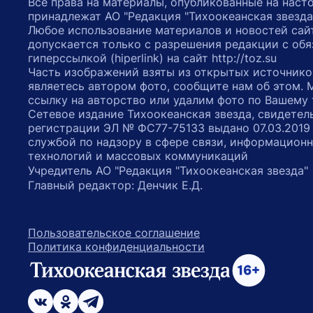
Все права на материалы, опубликованные на наст
принадлежат АО "Редакция "Тихоокеанская звезда
Любое использование материалов и новостей сай
допускается только с разрешения редакции с обя
гиперссылкой (hiperlink) на сайт http://toz.su
Часть изображений взяты из открытых источнико
являетесь автором фото, сообщите нам об этом.
ссылку на авторство или удалим фото по Вашему
Сетевое издание Тихоокеанская звезда, свидетел
регистрации ЭЛ № ФС77-75133 выдано 07.03.2019
службой по надзору в сфере связи, информацион
технологий и массовых коммуникаций
Учредитель АО "Редакция "Тихоокеанская звезда
Главный редактор: Денчик Е.Д.
Пользовательское соглашение
Политика конфиденциальности
возрастное ограничение 16+
ссылка на главную
ссылка на страницу в Вконтакте
ссылка на страницу в Одноклассниках
ссылка на канал в Телеграмм