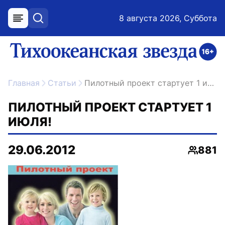
8 августа 2026, Суббота
меню
поиск
возрастное ограничение 16+
ссылка на главную
Главная
Статьи
Пилотный проект стартует 1 июля!
ПИЛОТНЫЙ ПРОЕКТ СТАРТУЕТ 1
ИЮЛЯ!
29.06.2012
881
Просмо