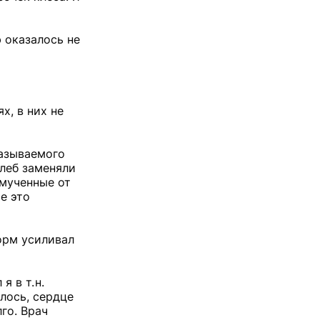
 оказалось не
х, в них не
называемого
хлеб заменяли
змученные от
е это
орм усиливал
 в т. н.
лось, сердце
го. Врач