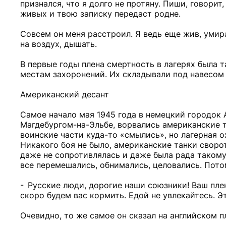
признался, что я долго не протяну. Пиши, говорит
живых и твою записку передаст родне.
Совсем он меня расстроил. Я ведь еще жив, умир
на воздух, дышать.
В первые годы плена смертность в лагерях была т
местам захоронений. Их складывали под навесом
Американский десант
Самое начало мая 1945 года в немецкий городок 
Магдебургом-на-Эльбе, ворвались американские т
воинские части куда-то «смылись», но лагерная о
Никакого боя не было, американские танки своро
даже не сопротивлялась и даже была рада таком
все перемешались, обнимались, целовались. Пот
- Русские люди, дорогие наши союзники! Ваш пле
скоро будем вас кормить. Едой не увлекайтесь. Э
Очевидно, то же самое он сказал на английском 