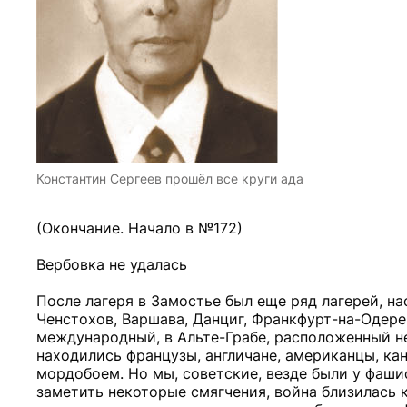
Константин Сергеев прошёл все круги ада
(Окончание. Начало в №172)
Вербовка не удалась
После лагеря в Замостье был еще ряд лагерей, на
Ченстохов, Варшава, Данциг, Франкфурт-на-Одере 
международный, в Альте-Грабе, расположенный не
находились французы, англичане, американцы, кан
мордобоем. Но мы, советские, везде были у фаши
заметить некоторые смягчения, война близилась 