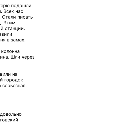
агерю подошли
. Всех нас
. Стали писать
д. Этим
й станции.
авили
ня в замах.
 колонна
ина. Шли через
авили на
ий городок
 серьезная,
 довольно
атовский