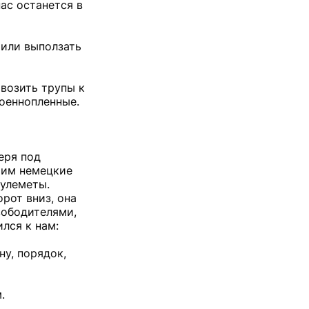
нас останется в
 или выползать
ывозить трупы к
оеннопленные.
еря под
тим немецкие
пулеметы.
рот вниз, она
вободителями,
лся к нам:
у, порядок,
.