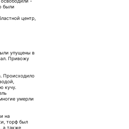
 освободили -
о были
бластной центр,
были упущены в
вал. Привожу
в. Происходило
водой,
ю кучу.
ель
 многие умерли
и на
ки, торф был
, а также