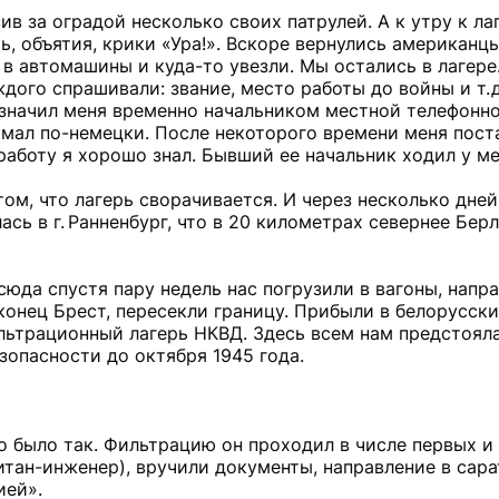
вив за оградой несколько своих патрулей. А к утру к л
, объятия, крики «Ура!». Вскоре вернулись американцы
в автомашины и куда-то увезли. Мы остались в лагере
дого спрашивали: звание, место работы до войны и т. 
азначил меня временно начальником местной телефонно
имал по-немецки. После некоторого времени меня пост
аботу я хорошо знал. Бывший ее начальник ходил у ме
ом, что лагерь сворачивается. И через несколько дней
ь в г. Ранненбург, что в 20 километрах севернее Берл
юда спустя пару недель нас погрузили в вагоны, напр
конец Брест, пересекли границу. Прибыли в белорусск
льтрационный лагерь НКВД. Здесь всем нам предстояла
зопасности до октября 1945 года.
о было так. Фильтрацию он проходил в числе первых и
итан-инженер), вручили документы, направление в сар
ией».