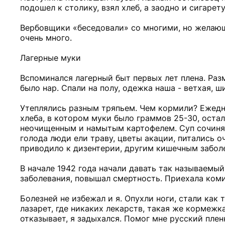
подошел к столику, взял хлеб, а заодно и сигарет
Вербовщики «беседовали» со многими, но желающ
очень много.
Лагерные муки
Вспоминался лагерный быт первых лет плена. Разм
было нар. Спали на полу, одежка наша - ветхая, ш
Утеплялись разным тряпьем. Чем кормили? Ежедн
хлеба, в котором муки было граммов 25-30, остал
неочищенным и намытым картофелем. Суп сочинял
голода люди ели траву, цветы акации, питались о
приводило к дизентерии, другим кишечным заболе
В начале 1942 года начали давать так называемы
заболевания, повышал смертность. Приехала комис
Болезней не избежал и я. Опухли ноги, стали как т
лазарет, где никаких лекарств, такая же кормежк
отказывает, я задыхался. Помог мне русский пленн