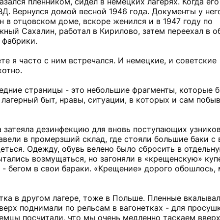
азался пленником, сидел в немецких лагерях. Когда его
Д. Вернулся домой весной 1946 года. Документы у нег
н в отцовском доме, вскоре женился и в 1947 году по
ный Сахалин, работал в Кирилово, затем переехал в о
 фабрики.
те я часто с ним встречался. И немецкие, и советские
хотно.
ледние страницы - это небольшие фрагменты, которые 
 лагерный быт, нравы, ситуации, в которых и сам побы
а затеяла дезинфекцию для вновь поступающих узнико
авели в промерзший склад, где стояли большие баки с 
еться. Одежду, обувь велено было сбросить в отдельну
ытались возмущаться, но загоняли в «крещенскую» куп
 - бегом в свои бараки. «Крещение» дорого обошлось,
тка в другом лагере, тоже в Польше. Пленные вкалывал
вверх поднимали по рельсам в вагонетках - для просуш
Немцы посчитали, что мы очень медленно таскаем вверх