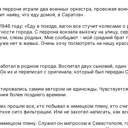
на перроне играли два военных оркестра, провожая вои
ит наяву, что еду домой, в Саратов».
1946 году: «Еду в поезде, вагон все стучит колесами о 
ности города. С перрона вокзала выхожу на улицу, сер
ечи, слезы родных. Мне сообщают - мой средний брат 
 уже нет в живых. Очень хочу посмотреть на нашу крас
ботал в родном городе. Воспитал двух сыновей, один 
 Он их и переписал с оригинала, который был передан 
тировались самим автором не единожды. Чувствуется 
ния более позднего времени.
их прошли все, кто побывал в немецком плену, кто счи
ткое сито фильтрации. Или не захотел написать, как вс
емецком плену. Служил он матросом в Севастополе, г