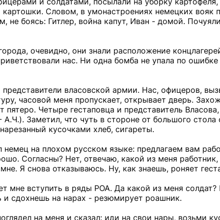
фицерами и солдатами, посылали на уборку картофеля,
 картошки. Словом, в умонастроениях немецких вояк 
не боясь: Гитлер, война капут, Иван - домой. Почуяли
орода, очевидно, они знали расположение концлагере
риветствовали нас. Ни одна бомба не упала по ошибке 
 представители власовской армии. Нас, офицеров, выз
уру, часовой меня пропускает, открывает дверь. Захож
 пятеро. Четыре гестаповца и представитель Власова,
 А.Ч.). Заметил, что чуть в стороне от большого стола
 нарезанный кусочками хлеб, сигареты.
л немец на плохом русском языке: предлагаем вам рабо
ошо. Согласны? Нет, отвечаю, какой из меня работник,
не. Я снова отказываюсь. Ну, как знаешь, роняет гест
т мне вступить в ряды РОА. Да какой из меня солдат?
есь и сдохнешь на нарах - резюмирует роашник.
глядел на меня и сказал: иди на свои нары, возьми ку