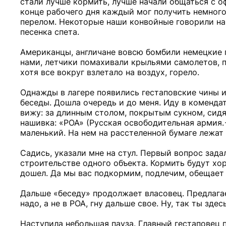
стали лучше кормить, лучше начали общаться с о
конце рабочего дня каждый мог получить немного
перелом. Некоторые наши конвойные говорили нам, 
песенка спета.
Американцы, англичане вовсю бомбили немецкие г
нами, летчики помахивали крыльями самолетов, п
хотя все вокруг взлетало на воздух, горело.
Однажды в лагере появились гестаповские чины и
беседы. Дошла очередь и до меня. Иду в комендат
вижу: за длинным столом, покрытым сукном, сидят
нашивка: «РОА» (Русская освободительная армия. -
маленький. На нем на расстеленной бумаге лежат
Садись, указали мне на стул. Первый вопрос зада
строительстве одного объекта. Кормить будут хор
дошел. Да мы вас подкормим, подлечим, обещает м
Дальше «беседу» продолжает власовец. Предлагае
надо, а не в РОА, гну дальше свое. Ну, так ты зд
Наступила небольшая пауза. Главный гестаповец по