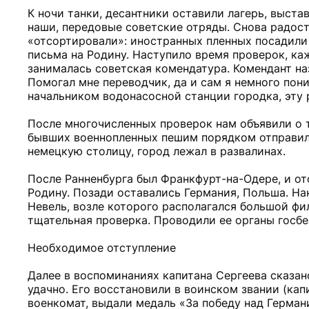
К ночи танки, десантники оставили лагерь, выста
наши, передовые советские отряды. Снова радость
«отсортировали»: иностранных пленных посадили 
письма на Родину. Наступило время проверок, каж
занималась советская комендатура. Комендант н
Помогал мне переводчик, да и сам я немного пон
начальником водонасосной станции городка, эту р
После многочисленных проверок нам объявили о т
бывших военнопленных пешим порядком отправилас
немецкую столицу, город лежал в развалинах.
После Ранненбурга был Франкфурт-на-Одере, и отс
Родину. Позади оставались Германия, Польша. На
Невель, возле которого располагался большой фи
тщательная проверка. Проводили ее органы госбе
Необходимое отступление
Далее в воспоминаниях капитана Сергеева сказан
удачно. Его восстановили в воинском звании (кап
военкомат, выдали медаль «За победу над Герман