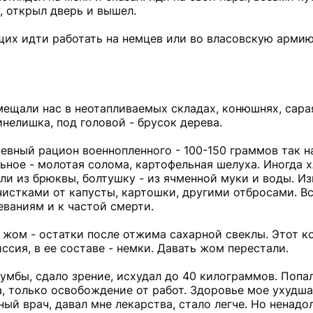
у, открыл дверь и вышел.
их идти работать на немцев или во власовскую армию
ещали нас в неотапливаемых складах, конюшнях, сарая
инелишка, под головой - брусок дерева.
евный рацион военнопленного - 100-150 граммов так 
ьное - молотая солома, картофельная шелуха. Иногда 
и из брюквы, болтушку - из ячменной муки и воды. И
чистками от капусты, картошки, другими отбросами. Вс
ваниям и к частой смерти.
й жом - остатки после отжима сахарной свеклы. Этот к
сия, в ее составе - немки. Давать жом перестали.
умбы, сдало зрение, исхудал до 40 килограммов. Попал я
а, только освобождение от работ. Здоровье мое ухудша
ый врач, давал мне лекарства, стало легче. Но ненадол