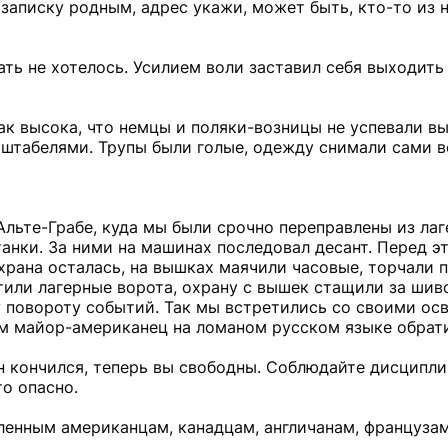
, записку родным, адрес укажи, может быть, кто-то из 
ать не хотелось. Усилием воли заставил себя выходить
ак высока, что немцы и поляки-возницы не успевали в
 штабелями. Трупы были голые, одежду снимали сами в
Альте-Грабе, куда мы были срочно переправлены из лаг
анки. За ними на машинах последовал десант. Перед э
храна осталась, на вышках маячили часовые, торчали 
тили лагерные ворота, охрану с вышек стащили за шиво
у повороту событий. Так мы встретились со своими ос
ом майор-американец на ломаном русском языке обрати
н кончился, теперь вы свободны. Соблюдайте дисциплин
то опасно.
пленным американцам, канадцам, англичанам, французам