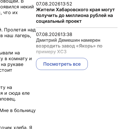
 овощей. В
07.08.2026
13:52
появился некий
Жители Хабаровского края могут
, что их
получить до миллиона рублей на
социальный проект
й. Пролетая над
07.08.2026
13:38
в наш лагерь,
Дмитрий Демешин намерен
возродить завод «Якорь» по
примеру ХСЗ
ывали на
у в комнату и
Посмотреть все
 на рукаве
 стоит
ту на
 я и сюда еле
аповец.
 Мне в больницу
сочек хлеба. Я