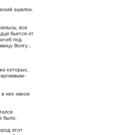
нский эшелон.
рельсы, все
дце бьется от
погиб под
авицу Волгу…
из которых,
Сергеевым-
в них некое
тался
е было.
ород этот