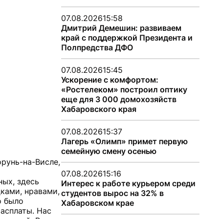
07.08.2026
15:58
Дмитрий Демешин: развиваем
край с поддержкой Президента и
Полпредства ДФО
07.08.2026
15:45
Ускорение с комфортом:
«Ростелеком» построил оптику
еще для 3 000 домохозяйств
Хабаровского края
07.08.2026
15:37
Лагерь «Олимп» примет первую
семейную смену осенью
орунь-на-Висле,
07.08.2026
15:16
ных, здесь
Интерес к работе курьером среди
дками, нравами,
студентов вырос на 32% в
о было
Хабаровском крае
расплаты. Нас