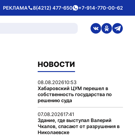
РЕКЛАМА
8(4212) 477-650
+7-914-770-00-62
Телефон
whatsApp
ссылка на стран
ссылка на 
ссылка
НОВОСТИ
08.08.2026
10:53
Хабаровский ЦУМ перешел в
собственность государства по
решению суда
07.08.2026
17:41
Здание, где выступал Валерий
Чкалов, спасают от разрушения в
Николаевске