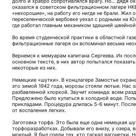
долго и храбро сопротивлялся врагу. Но… дядя ок
оказался в советском фильтрационном лагере НКВ
«нехорошие», на работу его нигде не брали. Жил о
переселенческой вербовке уехал с родными на Юж
где работал главным механиком здешней швейной
Во время студенческой практики в областной газе
фильтрационные лагеря он вспоминал весьма нео
Вернемся к мемуарам капитана Сергеева. Их пос
основном тексте, в них автор попытался показать
некоторые из них.
Немецкие «шутки». В концлагере Замостье охран
это зимой 1942 года, морозы стояли лютые. Нас з
разбавленной хлоркой. Звучит команда: всем разд
Предложено было купаться в холодной воде. Поп
прикладами. Процедура длилась 5-6 минут. После
от воспаления легких.
Заготовка торфа. Это была еще одна немецкая шу
торфоразработках. Добывали его внизу, у озера, 
мокрый. Я был среди тех, кто таскал вагонетки. 