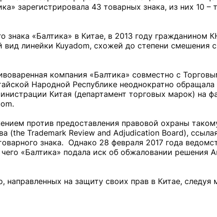
а» зарегистрировала 43 товарных знака, из них 10 – 
 знака «Балтика» в Китае, в 2013 году гражданином К
ий вид линейки Kuyadom, схожей до степени смешения 
пивоваренная компания «Балтика» совместно с Торгов
тайской Народной Республике неоднократно обращала
нистрации Китая (департамент торговых марок) на ф
dom.
ажением против предоставления правовой охраны таком
 (the Trademark Review and Adjudication Board), ссыла
оварного знака. Однако 28 февраля 2017 года ведомс
 чего «Балтика» подала иск об обжаловании решения 
, направленных на защиту своих прав в Китае, следуя 