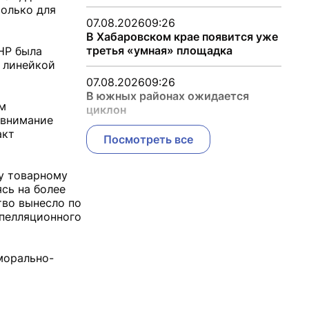
только для
07.08.2026
09:26
В Хабаровском крае появится уже
третья «умная» площадка
НР была
с линейкой
07.08.2026
09:26
В южных районах ожидается
ым
циклон
 внимание
акт
Посмотреть все
у товарному
ясь на более
тво вынесло по
Апелляционного
морально-