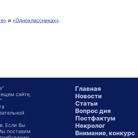
те»
и
«Одноклассниках»
.
а"
Главная
оящем сайте,
Новости
"
Статьи
та
Вопрос дня
зательной
Постфактум
в. Если Вы
Некролог
 Мы поставим
Внимание, конкурс
 требованию.