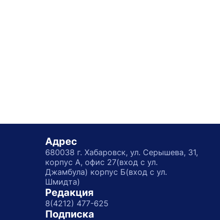
Адрес
680038 г. Хабаровск, ул. Серышева, 31,
корпус А, офис 27(вход с ул.
Джамбула) корпус Б(вход с ул.
Шмидта)
Редакция
8(4212) 477-625
Подписка