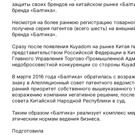
защиты своих брендов на китайском рынке «Балтик
бренда «Балтика».
Несмотря на более раннюю регистрацию товарного
получена серия патентов (всего шесть) на внешн
бренда «Балтика».
Сразу после появления Kuyadom на рынке Китая 
представительством Российской Федерации в Ки
Главного Управления Торгово-Промышленной Адми
недобросовестной конкуренции со стороны Kuya
В марте 2016 года «Балтика» обратилась с возр
знаку в Апелляционный совет патентного ведомства
ранний приоритет собственного вышеуказанного т
возражению компании негативное решение, после
совета Китайской Народной Республики в суд.
Таким образом «Балтика» реализует комплекс мер
этическим нормам ведения бизнеса.
Подготовила