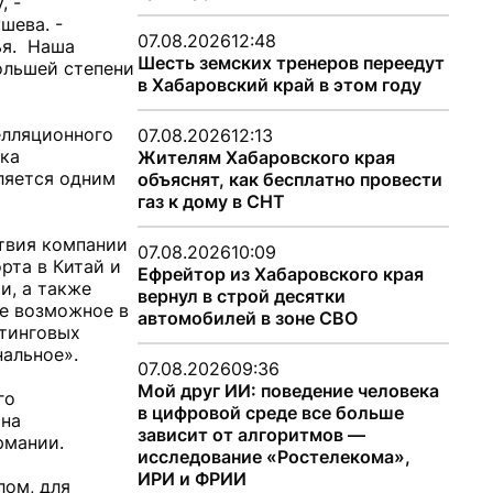
, -
шева. -
07.08.2026
12:48
ья. Наша
Шесть земских тренеров переедут
большей степени
в Хабаровский край в этом году
елляционного
07.08.2026
12:13
ака
Жителям Хабаровского края
ляется одним
объяснят, как бесплатно провести
газ к дому в СНТ
ствия компании
07.08.2026
10:09
рта в Китай и
Ефрейтор из Хабаровского края
и, а также
вернул в строй десятки
се возможное в
автомобилей в зоне СВО
етинговых
нальное».
07.08.2026
09:36
Мой друг ИИ: поведение человека
го
в цифровой среде все больше
 на
зависит от алгоритмов —
рмании.
исследование «Ростелекома»,
ИРИ и ФРИИ
лом, для