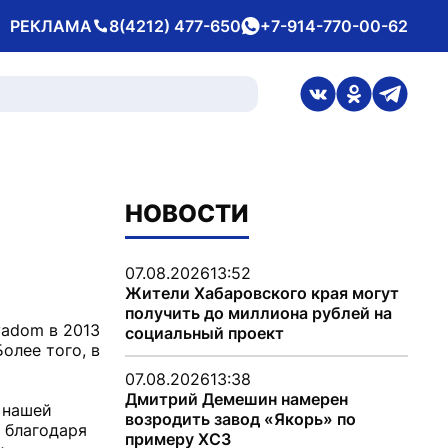
РЕКЛАМА
8(4212) 477-650
+7-914-770-00-62
Телефон
whatsApp
ссылка на стран
ссылка на 
ссылка
НОВОСТИ
07.08.2026
13:52
Жители Хабаровского края могут
получить до миллиона рублей на
yadom в 2013
социальный проект
олее того, в
07.08.2026
13:38
Дмитрий Демешин намерен
 нашей
возродить завод «Якорь» по
в благодаря
примеру ХСЗ