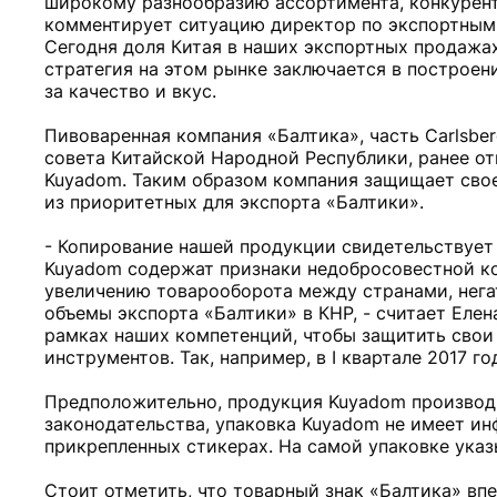
широкому разнообразию ассортимента, конкурент
комментирует ситуацию директор по экспортным 
Сегодня доля Китая в наших экспортных продажа
стратегия на этом рынке заключается в построени
за качество и вкус.
Пивоваренная компания «Балтика», часть Carlsbe
совета Китайской Народной Республики, ранее от
Kuyadom. Таким образом компания защищает свое 
из приоритетных для экспорта «Балтики».
- Копирование нашей продукции свидетельствует 
Kuyadom содержат признаки недобросовестной ко
увеличению товарооборота между странами, нега
объемы экспорта «Балтики» в КНР, - считает Еле
рамках наших компетенций, чтобы защитить свои 
инструментов. Так, например, в I квартале 2017 
Предположительно, продукция Kuyadom производи
законодательства, упаковка Kuyadom не имеет ин
прикрепленных стикерах. На самой упаковке указ
Стоит отметить, что товарный знак «Балтика» впе