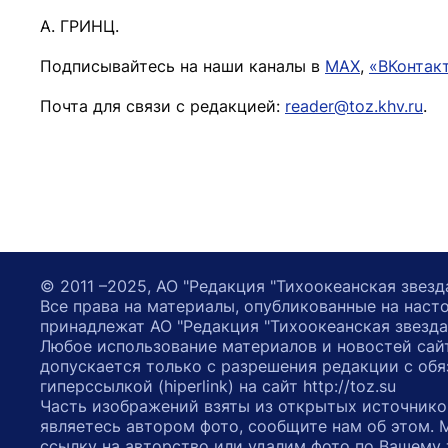
А. ГРИНЦ.
Подписывайтесь на наши каналы в
MAX
,
«ВКонтак
Почта для связи с редакцией:
reader@toz.khv.ru
.
© 2011 –2025, АО "Редакция "Тихоокеанская звезд
Все права на материалы, опубликованные на наст
принадлежат АО "Редакция "Тихоокеанская звезда
Любое использование материалов и новостей сай
допускается только с разрешения редакции с обя
гиперссылкой (hiperlink) на сайт http://toz.su
Часть изображений взяты из открытых источнико
являетесь автором фото, сообщите нам об этом.
ссылку на авторство или удалим фото по Вашему