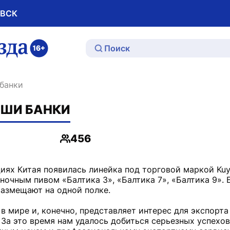
ОВСК
ю
 банки
АШИ БАНКИ
456
Просмотры
иях Китая появилась линейка под торговой маркой Ku
ночным пивом «Балтика 3», «Балтика 7», «Балтика 9». Б
размещают на одной полке.
 мире и, конечно, представляет интерес для экспорта
 За это время нам удалось добиться серьезных успехо