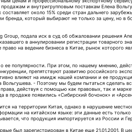
ным ценам и профессиональному экспортному сервису
продажам и внутригрупповым поставкам Елена Вольгу
х составляет около 15% среди стран дальнего зарубеж
и бренда, который выбирают не только за цену, но в 
rg Group, подала иск в суд об обжаловании решения Ап
казавшего в аннулировании регистрации товарного зн
право на ведение бизнеса в Китае, рынок которого яв
о ее популярности. При этом, по нашему мнению, дей
нкуренции, препятствуют развитию российского экспо
тивно влияют на имидж нашей компании и ее продукци
на Вольгушева. - Поэтому мы будем пытаться сделать в
права, действуя с помощью как правовых, так и марк
года в продаже появились «Сибирский бочонок» и «Арсе
тся на территории Китая, однако в нарушение местно
формации на китайском языке: эти данные есть только
ывается, что продукция импортируется из России и Ге
рвые был зарегистрирован в Китае еще 21.01.2001. В це