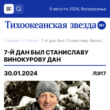
9 августа 2026, Воскресенье
меню
поиск
возрастное ограничение 16+
ссылка на главную
Главная
Статьи
7-й дан был Станиславу Винокурову дан
7-Й ДАН БЫЛ СТАНИСЛАВУ
ВИНОКУРОВУ ДАН
30.01.2024
917
Просм